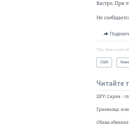
Кастро. При э
Не сообщаетс
Поделит
This item is part of
США
Ново
Читайте 
ЦРУ: Сирия – г
Гринвальд: нов
Обама обвинил