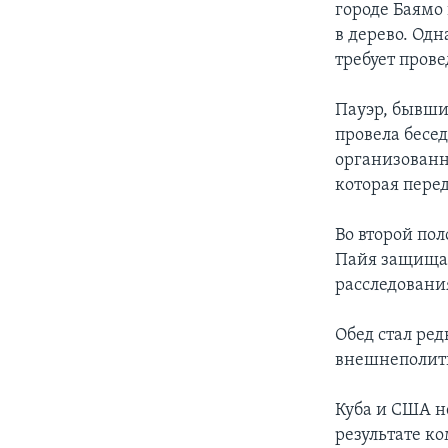
городе Баямо 
в дерево. Одн
требует пров
Пауэр, бывши
провела бесед
организованн
которая пере
Во второй пол
Пайя защищал
расследования
Обед стал ре
внешнеполити
Куба и США н
результате к