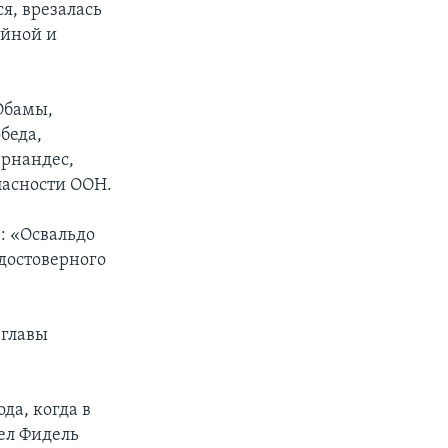
ся, врезалась
айной и
Обамы,
беда,
ернандес,
пасности ООН.
е: «Освальдо
 достоверного
 главы
да, когда в
ел Фидель