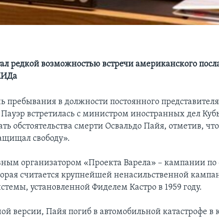
тал редкой возможностью встречи американского посла
МИДа
нь пребывания в должности постоянного представител
Пауэр встретилась с министром иностранных дел Куб
ать обстоятельства смерти Освальдо Пайя, отметив, чт
ащищал свободу».
вным организатором «Проекта Варела» – кампании по 
торая считается крупнейшей ненасильственной кампа
стемы, установленной Фиделем Кастро в 1959 году.
ой версии, Пайя погиб в автомобильной катастрофе в