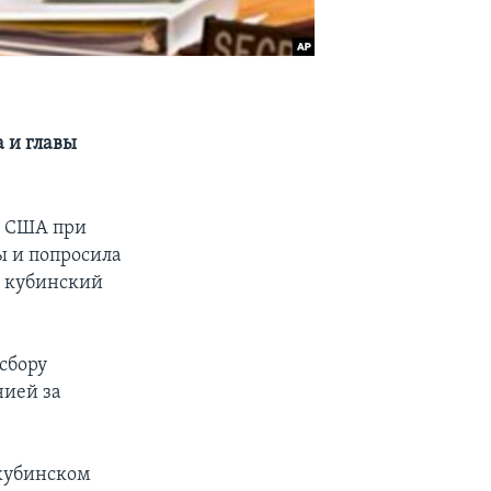
 и главы
я США при
ы и попросила
о кубинский
сбору
нией за
 кубинском