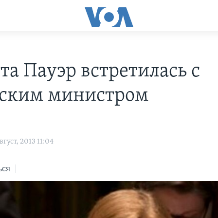
та Пауэр встретилась с
ским министром
густ, 2013 11:04
ься