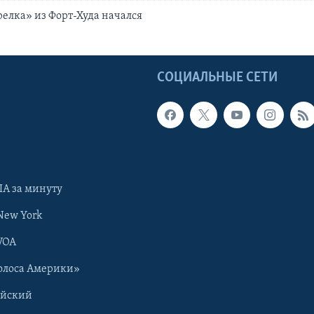
релка» из Форт-Худа начался
Ы
СОЦИАЛЬНЫЕ СЕТИ
А за минуту
New York
VOA
олоса Америки»
ийский