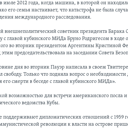
в июле 2012 года, когда машина, в которой он находил
ако его семья настаивает, что катастрофа не была случ
едения международного расследования.
й внешнеполитический советник президента Барака 
у с главой кубинского МИДа Бруно Родригесом в ходе о
ого во вторник президентом Аргентины Кристиной Ф
д этим председательствовала на заседании Совета Безо
овине дня во вторник Пауэр написала в своем Твиттер
 свободу. Только что подняла вопрос о необходимости
 его смерти в беседе с главой кубинского МИДа».
дкой возможностью для встречи американского посла и
ческого ведомства Кубы.
е поддерживают дипломатических отношений с 1959 го
оммунистической революции к власти на острове приш