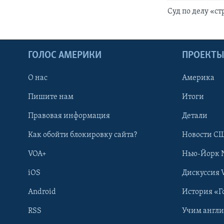
Суд по делу «ст
ГОЛОС АМЕРИКИ
ПРОЕКТ
О нас
Америка
Пишите нам
Итоги
Правовая информация
Детали
Как обойти блокировку сайта?
Новости СШ
VOA+
Нью-Йорк 
iOS
Дискуссия 
Android
История «Г
RSS
Учим англ