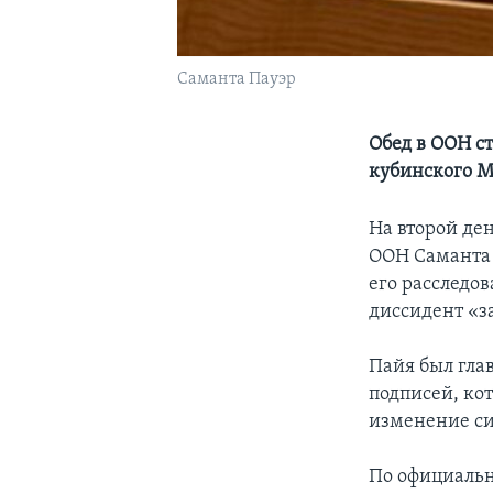
Саманта Пауэр
Обед в ООН с
кубинского 
На второй де
ООН Саманта 
его расследов
диссидент «з
Пайя был гла
подписей, ко
изменение си
По официальн