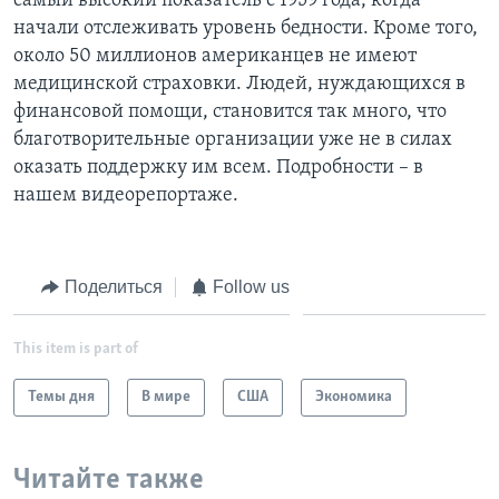
самый высокий показатель с 1959 года, когда
начали отслеживать уровень бедности. Кроме того,
Learning English
около 50 миллионов американцев не имеют
медицинской страховки. Людей, нуждающихся в
СОЦИАЛЬНЫЕ СЕТИ
финансовой помощи, становится так много, что
благотворительные организации уже не в силах
оказать поддержку им всем. Подробности – в
нашем видеорепортаже.
Языки
Поделиться
Follow us
This item is part of
Темы дня
В мире
США
Экономика
Читайте также