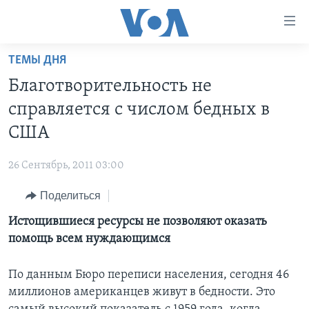
Линки
доступности
Перейти
ТЕМЫ ДНЯ
на
ГЛАВНОЕ
Благотворительность не
основной
ПРОГРАММЫ
контент
справляется с числом бедных в
ПРОЕКТЫ
Перейти
АМЕРИКА
США
к
ЭКСПЕРТИЗА
НОВОСТИ ЗА МИНУТУ
УЧИМ АНГЛИЙСКИЙ
основной
26 Сентябрь, 2011 03:00
ИНТЕРВЬЮ
ИТОГИ
НАША АМЕРИКАНСКАЯ ИСТОРИЯ
навигации
Перейти
Поделиться
ФАКТЫ ПРОТИВ ФЕЙКОВ
ПОЧЕМУ ЭТО ВАЖНО?
А КАК В АМЕРИКЕ?
в
Истощившиеся ресурсы не позволяют оказать
ЗА СВОБОДУ ПРЕССЫ
ДИСКУССИЯ VOA
АРТЕФАКТЫ
поиск
помощь всем нуждающимся
УЧИМ АНГЛИЙСКИЙ
ДЕТАЛИ
АМЕРИКАНСКИЕ ГОРОДКИ
ВИДЕО
НЬЮ-ЙОРК NEW YORK
ТЕСТЫ
По данным Бюро переписи населения, сегодня 46
миллионов американцев живут в бедности. Это
ПОДПИСКА НА НОВОСТИ
АМЕРИКА. БОЛЬШОЕ ПУТЕШЕСТВИЕ