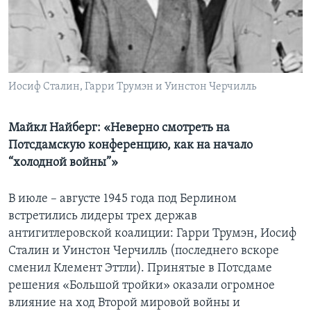
Learning English
СОЦИАЛЬНЫЕ СЕТИ
Иосиф Сталин, Гарри Трумэн и Уинстон Черчилль
Языки
Майкл Найберг: «Неверно смотреть на
Потсдамскую конференцию, как на начало
“холодной войны”»
В июле – августе 1945 года под Берлином
встретились лидеры трех держав
антигитлеровской коалиции: Гарри Трумэн, Иосиф
Сталин и Уинстон Черчилль (последнего вскоре
сменил Клемент Эттли). Принятые в Потсдаме
решения «Большой тройки» оказали огромное
влияние на ход Второй мировой войны и