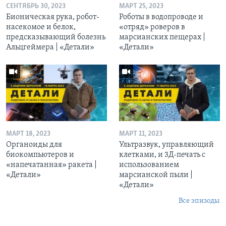
СЕНТЯБРЬ 30, 2023
МАРТ 25, 2023
Бионическая рука, робот-
Роботы в водопроводе и
насекомое и белок,
«отряд» роверов в
предсказывающий болезнь
марсианских пещерах |
Альцгеймера | «Детали»
«Детали»
МАРТ 18, 2023
МАРТ 11, 2023
Органоиды для
Ультразвук, управляющий
биокомпьютеров и
клетками, и 3Д-печать c
«напечатанная» ракета |
использованием
«Детали»
марсианской пыли |
«Детали»
Все эпизоды