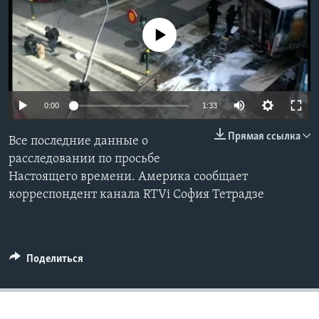
Learning English
No media source currently available
СОЦИАЛЬНЫЕ СЕТИ
0:00
1:33
Языки
Прямая ссылка
Все последние данные о
расследовании по просьбе
Настоящего времени. Америка сообщает
корреспондент канала RTVi София Тетрадзе
Поделиться