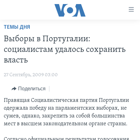
Линки
доступности
Перейти
ТЕМЫ ДНЯ
на
ГЛАВНОЕ
Выборы в Португалии:
основной
ПРОГРАММЫ
контент
социалистам удалось сохранить
ПРОЕКТЫ
Перейти
АМЕРИКА
власть
к
ЭКСПЕРТИЗА
НОВОСТИ ЗА МИНУТУ
УЧИМ АНГЛИЙСКИЙ
основной
27 Сентябрь, 2009 03:00
ИНТЕРВЬЮ
ИТОГИ
НАША АМЕРИКАНСКАЯ ИСТОРИЯ
навигации
Перейти
Поделиться
ФАКТЫ ПРОТИВ ФЕЙКОВ
ПОЧЕМУ ЭТО ВАЖНО?
А КАК В АМЕРИКЕ?
в
Правящая Социалистическая партия Португалии
ЗА СВОБОДУ ПРЕССЫ
ДИСКУССИЯ VOA
АРТЕФАКТЫ
поиск
одержала победу на парламентских выборах, не
УЧИМ АНГЛИЙСКИЙ
ДЕТАЛИ
АМЕРИКАНСКИЕ ГОРОДКИ
сумев, однако, закрепить за собой большинства
ВИДЕО
мест в высшем законодательном органе страны.
НЬЮ-ЙОРК NEW YORK
ТЕСТЫ
ПОДПИСКА НА НОВОСТИ
АМЕРИКА. БОЛЬШОЕ ПУТЕШЕСТВИЕ
Согласно официальным результатам голосования,