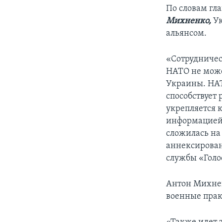
По словам гла
Михненко,
Ук
альянсом.
«Сотрудничес
НАТО не може
Украины. НАТ
способствует 
укрепляется 
информацией,
сложилась на
аннексирован
службы «Голо
Антон Михнен
военные прак