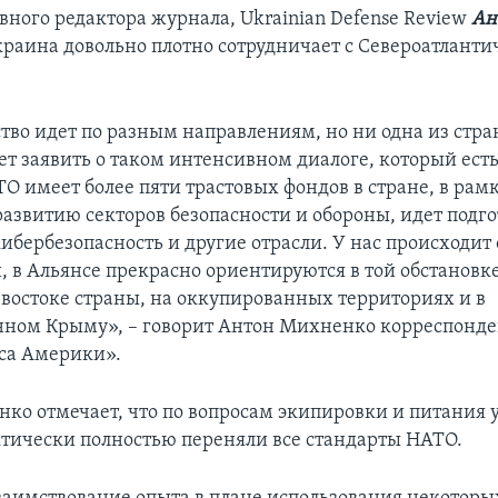
вного редактора журнала, Ukrainian Defense Review
Ан
раина довольно плотно сотрудничает с Североатлант
тво идет по разным направлениям, но ни одна из стр
т заявить о таком интенсивном диалоге, который есть
О имеет более пяти трастовых фондов в стране, в рам
развитию секторов безопасности и обороны, идет подго
кибербезопасность и другие отрасли. У нас происходит
 в Альянсе прекрасно ориентируются в той обстановке
 востоке страны, на оккупированных территориях и в
ном Крыму», – говорит Антон Михненко корреспонде
са Америки».
ко отмечает, что по вопросам экипировки и питания
тически полностью переняли все стандарты НАТО.