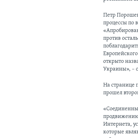
Петр Порошен
процессы по 
«Апробирован
против осталь
поблагодарит
Европейского
открыто назва
Украины», – 
На странице 
прошел второ
«Соединенны
продвижению 
Интернета, у
которые явля