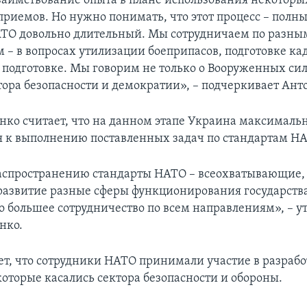
заимствование опыта в плане использования некоторы
приемов. Но нужно понимать, что этот процесс – полн
ТО довольно длительный. Мы сотрудничаем по разны
 – в вопросах утилизации боеприпасов, подготовке ка
подготовке. Мы говорим не только о Вооруженных сил
тора безопасности и демократии», – подчеркивает Ан
ко считает, что на данном этапе Украина максималь
 к выполнению поставленных задач по стандартам НА
аспространению стандарты НАТО – всеохватывающие,
развитие разные сферы функционирования государства
о большее сотрудничество по всем направлениям», – у
нко.
т, что сотрудники НАТО принимали участие в разраб
которые касались сектора безопасности и обороны.