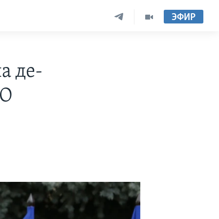
ЭФИР
а де-
ТО