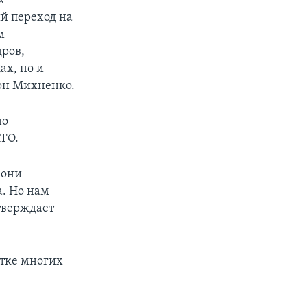
х
ый переход на
м
дров,
ах, но и
тон Михненко.
но
ТО.
 они
. Но нам
тверждает
отке многих