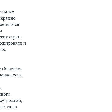
тельные
Украине.
именяются
бы
угих стран
фицировали и
лос
о 5 ноября
зопасности.
ь
сного
еругрозами,
ается на