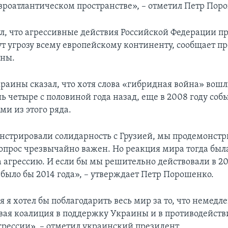
вроатлантическом пространстве», – отметил Петр Пор
л, что агрессивные действия Российской Федерации п
т угрозу всему европейскому континенту, сообщает п
ины.
раины сказал, что хотя слова «гибридная война» вошл
 четыре с половиной года назад, еще в 2008 году соб
ми из этого ряда.
стрировали солидарность с Грузией, мы продемонстр
вопрос чрезвычайно важен. Но реакция мира тогда была
 агрессию. И если бы мы решительно действовали в 20
 было бы 2014 года», – утверждает Петр Порошенко.
я я хотел бы поблагодарить весь мир за то, что немедл
вая коалиция в поддержку Украины и в противодейств
грессии», – отметил украинский президент.