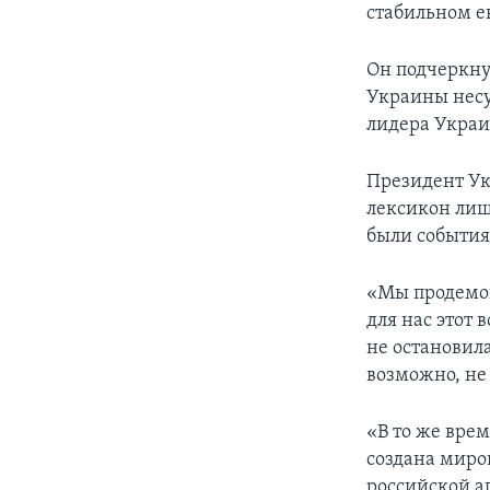
стабильном е
Он подчеркну
Украины несу
лидера Укра
Президент Ук
лексикон лишь
были события
«Мы продемон
для нас этот 
не остановила
возможно, не
«В то же врем
создана миро
российской а