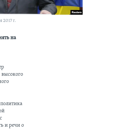
2017 г.
иять на
тр
 высокого
ного
я политика
ой
с
ь и речи о