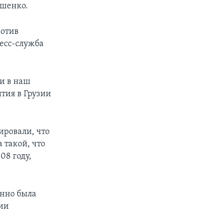
ошенко.
ротив
ресс-служба
и в наш
ытия в Грузии
ировали, что
 такой, что
08 году,
енно была
ии