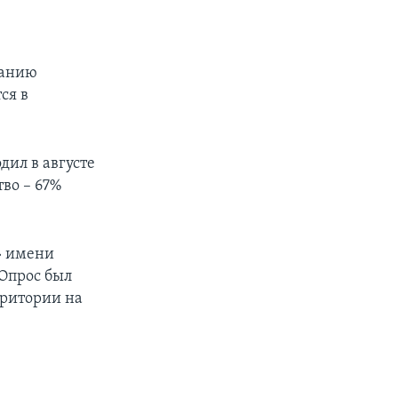
манию
ся в
ил в августе
во – 67%
» имени
Опрос был
рритории на