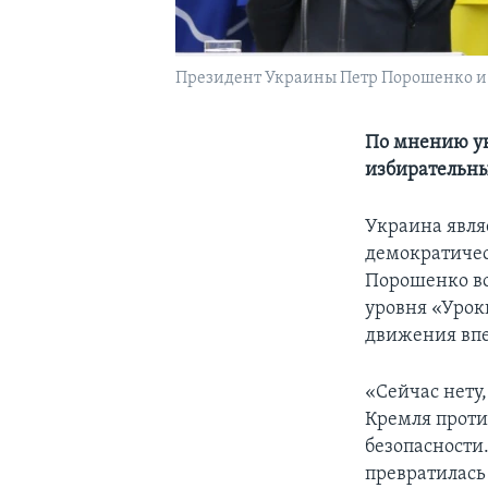
Президент Украины Петр Порошенко и г
По мнению ук
избирательны
Украина явля
демократичес
Порошенко в
уровня «Урок
движения впе
«Сейчас нету,
Кремля проти
безопасности.
превратилась