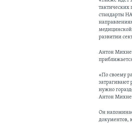
«Также идет 
тактических 
стандарты НА
направлениям
медицинской 
развитии сек
Антон Михнен
приближается
«По своему р
затрагивают 
нужно горазд
Антон Михне
Он напоминае
документов, 