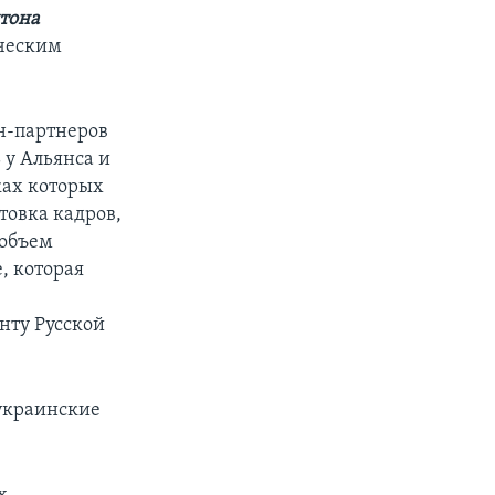
тона
ическим
ан-партнеров
 у Альянса и
ках которых
товка кадров,
 объем
, которая
нту Русской
 украинские