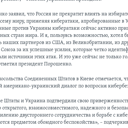
ко заявил, что Россия не прекратит влиять на избира
всему миру, применяя кибератаки, апробированные в 
ные против Украины кибератаки сейчас активно пр
ных стран мира. И я, пользуясь возможностью, хотел 
ь наших партнеров из США, из Великобритании, из др
 Союза за их успешные усилия, которые четко иденти
ли источники этих атак. И это уже сейчас не только го
отметил президент Порошенко.
посольства Соединенных Штатов в Киеве отмечается, чт
й американо-украинский диалог по вопросам кибербе
е Штаты и Украина подтвердили свою приверженност
открытого, взаимосовместимого, надежного и безопа
силению двустороннего сотрудничества и борьбе с киб
ются предметом обоюдного беспокойства», – подчеркив