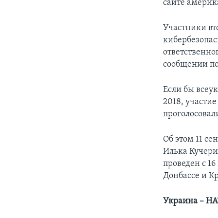
сайте америк
Участники вт
кибербезопа
ответственног
сообщении по
Если бы всеу
2018, участи
проголосовали
Об этом 11 с
Илька Кучери
проведен с 16
Донбассе и К
Украина – НА