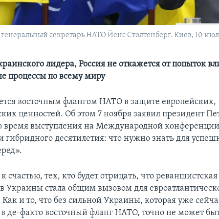
енеральный секретарь НАТО Йенс Столтенберг. Киев, 10 июля 
раинского лидера, Россия не откажется от попыток вл
е процессы по всему миру
ется восточным флангом НАТО в защите европейских,
ких ценностей. Об этом 7 ноября заявил президент Пе
о время выступления на Международной конференции
и гибридного десятилетия: что нужно знать для успеш
ред».
 к счастью, тех, кто будет отрицать, что реваншистска
в Украины стала общим вызовом для евроатлантическ
 Как и то, что без сильной Украины, которая уже сейча
 в де-факто восточный фланг НАТО, точно не может быт