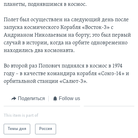
планеты, поднявшимся в космос.
Learning English
Полет был осуществлен на следующий день после
запуска космического Корабля «Восток-3» с
СОЦИАЛЬНЫЕ СЕТИ
Андрианом Николаевым на борту; это был первый
случай в истории, когда на орбите одновременно
находились два космонавта.
Языки
Во второй раз Попович поднялся в космос в 1974
году – в качестве командира корабля «Союз-14» и
орбитальной станции «Салют-3».
Поделиться
Follow us
This item is part of
Темы дня
Россия