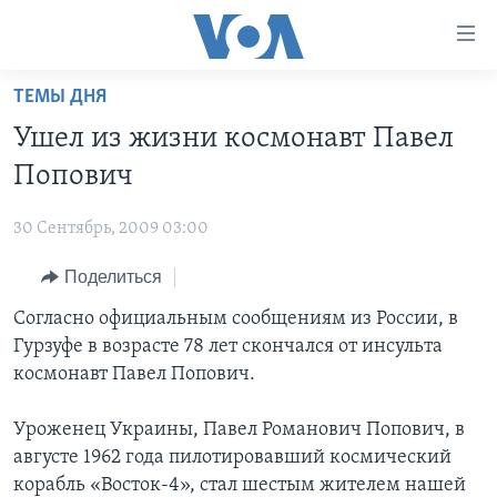
Линки
доступности
Перейти
ТЕМЫ ДНЯ
на
ГЛАВНОЕ
Ушел из жизни космонавт Павел
основной
ПРОГРАММЫ
контент
Попович
ПРОЕКТЫ
Перейти
АМЕРИКА
к
30 Сентябрь, 2009 03:00
ЭКСПЕРТИЗА
НОВОСТИ ЗА МИНУТУ
УЧИМ АНГЛИЙСКИЙ
основной
Поделиться
ИНТЕРВЬЮ
ИТОГИ
НАША АМЕРИКАНСКАЯ ИСТОРИЯ
навигации
Перейти
ФАКТЫ ПРОТИВ ФЕЙКОВ
Согласно официальным сообщениям из России, в
ПОЧЕМУ ЭТО ВАЖНО?
А КАК В АМЕРИКЕ?
в
Гурзуфе в возрасте 78 лет скончался от инсульта
ЗА СВОБОДУ ПРЕССЫ
ДИСКУССИЯ VOA
АРТЕФАКТЫ
поиск
космонавт Павел Попович.
УЧИМ АНГЛИЙСКИЙ
ДЕТАЛИ
АМЕРИКАНСКИЕ ГОРОДКИ
Уроженец Украины, Павел Романович Попович, в
ВИДЕО
НЬЮ-ЙОРК NEW YORK
ТЕСТЫ
августе 1962 года пилотировавший космический
ПОДПИСКА НА НОВОСТИ
АМЕРИКА. БОЛЬШОЕ ПУТЕШЕСТВИЕ
корабль «Восток-4», стал шестым жителем нашей