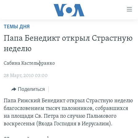
Линки
доступности
Перейти
ТЕМЫ ДНЯ
на
ГЛАВНОЕ
Папа Бенедикт открыл Страстную
основной
ПРОГРАММЫ
контент
неделю
ПРОЕКТЫ
Перейти
АМЕРИКА
к
Сабина Кастельфранко
ЭКСПЕРТИЗА
НОВОСТИ ЗА МИНУТУ
УЧИМ АНГЛИЙСКИЙ
основной
28 Март, 2010 03:00
ИНТЕРВЬЮ
ИТОГИ
НАША АМЕРИКАНСКАЯ ИСТОРИЯ
навигации
Перейти
ФАКТЫ ПРОТИВ ФЕЙКОВ
ПОЧЕМУ ЭТО ВАЖНО?
А КАК В АМЕРИКЕ?
Поделиться
в
ЗА СВОБОДУ ПРЕССЫ
ДИСКУССИЯ VOA
АРТЕФАКТЫ
Папа Римский Бенедикт открыл Страстную неделю
поиск
благословением тысяч паломников, собравшихся
УЧИМ АНГЛИЙСКИЙ
ДЕТАЛИ
АМЕРИКАНСКИЕ ГОРОДКИ
на площади Св. Петра по случаю Пальмового
ВИДЕО
НЬЮ-ЙОРК NEW YORK
ТЕСТЫ
воскресенья (Входа Господня в Иерусалим).
ПОДПИСКА НА НОВОСТИ
АМЕРИКА. БОЛЬШОЕ ПУТЕШЕСТВИЕ