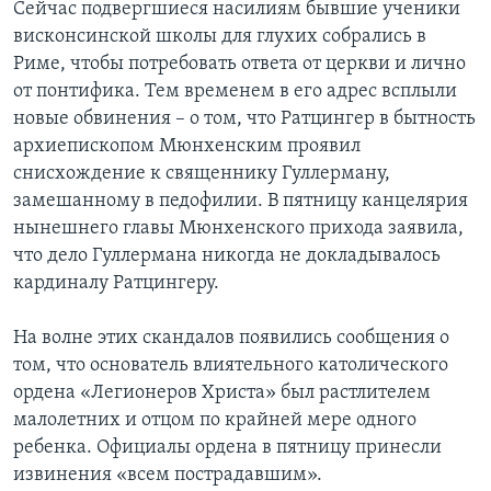
Сейчас подвергшиеся насилиям бывшие ученики
висконсинской школы для глухих собрались в
Риме, чтобы потребовать ответа от церкви и лично
от понтифика. Тем временем в его адрес всплыли
новые обвинения – о том, что Ратцингер в бытность
архиепископом Мюнхенским проявил
снисхождение к священнику Гуллерману,
замешанному в педофилии. В пятницу канцелярия
нынешнего главы Мюнхенского прихода заявила,
что дело Гуллермана никогда не докладывалось
кардиналу Ратцингеру.
На волне этих скандалов появились сообщения о
том, что основатель влиятельного католического
ордена «Легионеров Христа» был растлителем
малолетних и отцом по крайней мере одного
ребенка. Официалы ордена в пятницу принесли
извинения «всем пострадавшим».