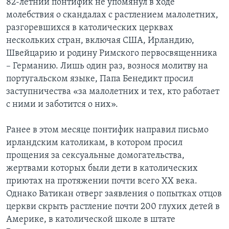
82-летний понтифик не упомянул в ходе
молебствия о скандалах с растлением малолетних,
Learning English
разгоревшихся в католических церквах
нескольких стран, включая США, Ирландию,
СОЦИАЛЬНЫЕ СЕТИ
Швейцарию и родину Римского первосвященника
– Германию. Лишь один раз, вознося молитву на
португальском языке, Папа Бенедикт просил
заступничества «за малолетних и тех, кто работает
Языки
с ними и заботится о них».
Ранее в этом месяце понтифик направил письмо
ирландским католикам, в котором просил
прощения за сексуальные домогательства,
жертвами которых были дети в католических
приютах на протяжении почти всего ХХ века.
Однако Ватикан отверг заявления о попытках отцов
церкви скрыть растление почти 200 глухих детей в
Америке, в католической школе в штате