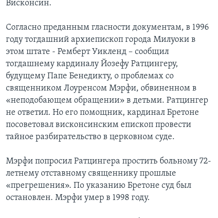
Висконсин.
Согласно преданным гласности документам, в 1996
году тогдашний архиепископ города Милуоки в
этом штате - Ремберт Уикленд – сообщил
тогдашнему кардиналу Йозефу Ратцингеру,
будущему Папе Бенедикту, о проблемах со
священником Лоуренсом Мэрфи, обвиненном в
«неподобающем обращении» в детьми. Ратцингер
не ответил. Но его помощник, кардинал Бретоне
посоветовал висконсинским епископ провести
тайное разбирательство в церковном суде.
Мэрфи попросил Ратцингера простить больному 72-
летнему отставному священнику прошлые
«прегрешения». По указанию Бретоне суд был
остановлен. Мэрфи умер в 1998 году.