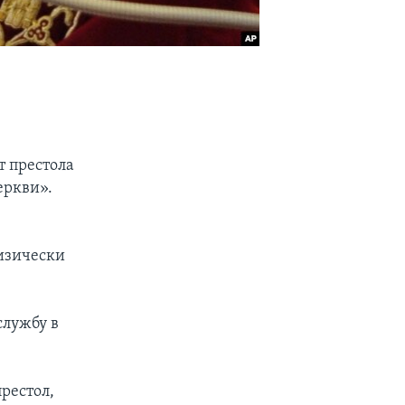
т престола
еркви».
изически
службу в
рестол,