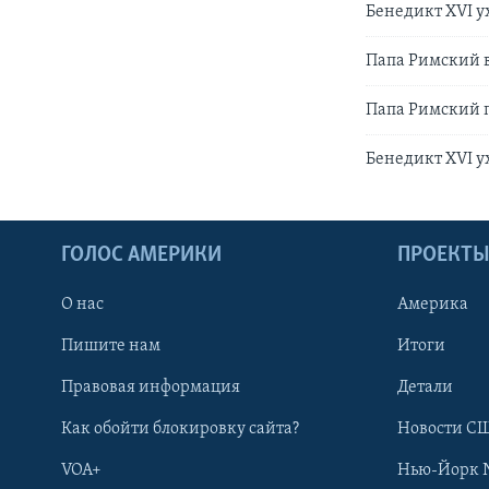
Бенедикт XVI у
Папа Римский в
Папа Римский п
Бенедикт XVI у
ГОЛОС АМЕРИКИ
ПРОЕКТ
О нас
Америка
Пишите нам
Итоги
Правовая информация
Детали
Как обойти блокировку сайта?
Новости СШ
VOA+
Нью-Йорк 