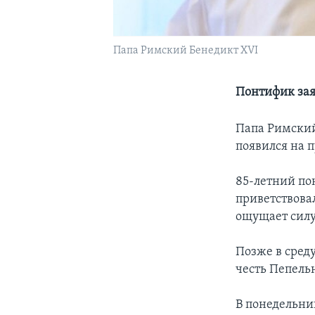
Папа Римский Бенедикт XVI
Понтифик заяв
Папа Римский
появился на п
85-летний по
приветствова
ощущает силу
Позже в сред
честь Пепельн
В понедельник