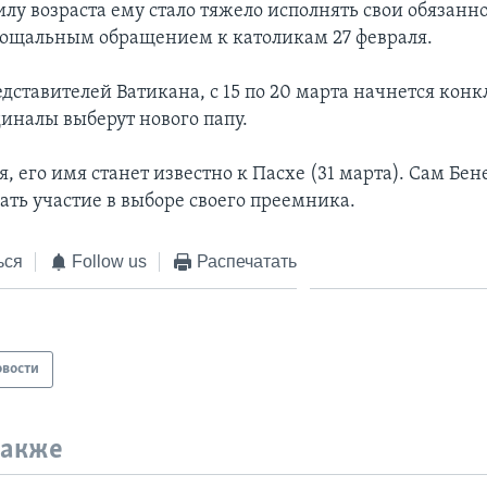
илу возраста ему стало тяжело исполнять свои обязанн
рощальным обращением к католикам 27 февраля.
дставителей Ватикана, с 15 по 20 марта начнется конкл
диналы выберут нового папу.
, его имя станет известно к Пасхе (31 марта). Сам Бен
ать участие в выборе своего преемника.
ься
Follow us
Распечатать
овости
также