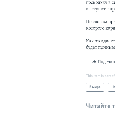
поскольку в с
выступит с п
По словам пре
которого кар
Как ожидается
будет приним
Поделит
This item is part of
В мире
Н
Читайте 