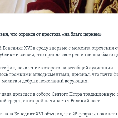
ил, что отрекся от престола «на благо церкви»
 Бенедикт XVI в среду впервые с момента отречения о
ублике и заявил, что принял свое решение «на благо ц
нтифик, появление которого на всеобщей аудиенции
лось громкими аплодисментами, признал, что почти ф
 молитв и добрых пожеланий верующих.
у папа проведет в соборе Святого Петра традиционную 
ой среды, с которой начинается Великий пост.
 папа Бенедикт XVI объявил, что 28 февраля покинет п