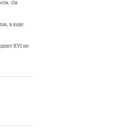
ости. Он
ав, в ходе
едикт XVI не