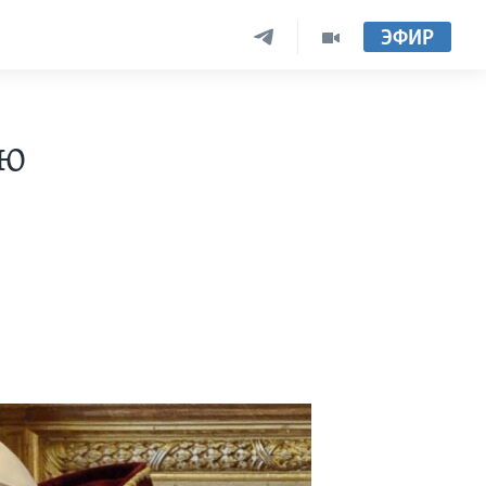
ЭФИР
ую