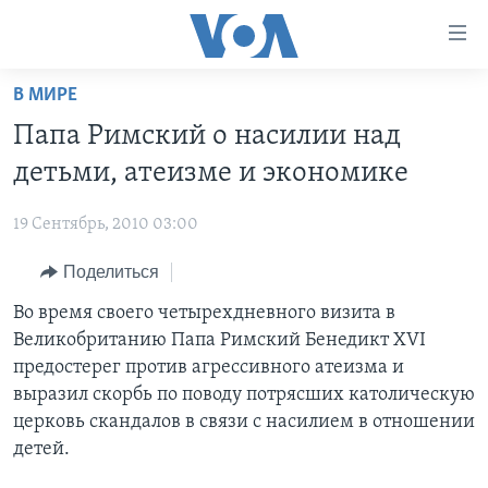
Линки
доступности
Перейти
В МИРЕ
на
ГЛАВНОЕ
Папа Римский о насилии над
основной
ПРОГРАММЫ
контент
детьми, атеизме и экономике
ПРОЕКТЫ
Перейти
АМЕРИКА
к
19 Сентябрь, 2010 03:00
ЭКСПЕРТИЗА
НОВОСТИ ЗА МИНУТУ
УЧИМ АНГЛИЙСКИЙ
основной
Поделиться
ИНТЕРВЬЮ
ИТОГИ
НАША АМЕРИКАНСКАЯ ИСТОРИЯ
навигации
Перейти
ФАКТЫ ПРОТИВ ФЕЙКОВ
Во время своего четырехдневного визита в
ПОЧЕМУ ЭТО ВАЖНО?
А КАК В АМЕРИКЕ?
в
Великобританию Папа Римский Бенедикт XVI
ЗА СВОБОДУ ПРЕССЫ
ДИСКУССИЯ VOA
АРТЕФАКТЫ
поиск
предостерег против агрессивного атеизма и
УЧИМ АНГЛИЙСКИЙ
ДЕТАЛИ
АМЕРИКАНСКИЕ ГОРОДКИ
выразил скорбь по поводу потрясших католическую
церковь скандалов в связи с насилием в отношении
ВИДЕО
НЬЮ-ЙОРК NEW YORK
ТЕСТЫ
детей.
ПОДПИСКА НА НОВОСТИ
АМЕРИКА. БОЛЬШОЕ ПУТЕШЕСТВИЕ