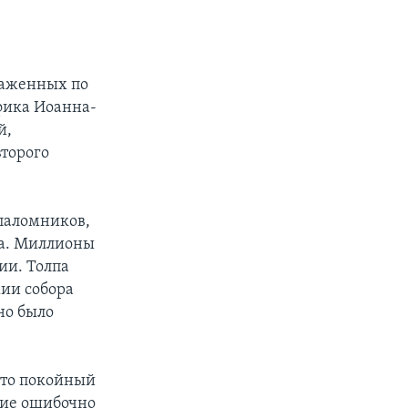
лаженных по
фика Иоанна-
й,
второго
паломников,
на. Миллионы
ии. Толпа
ии собора
но было
что покойный
гие ошибочно