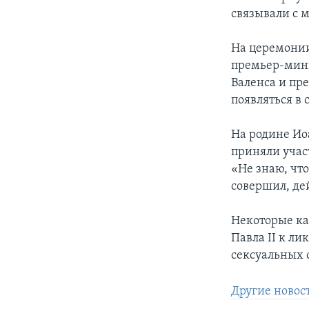
связывали с 
На церемонии
премьер-мини
Валенса и пр
появляться в 
На родине Ио
приняли участ
«Не знаю, что
совершил, дей
Некоторые ка
Павла II к ли
сексуальных 
Другие новос