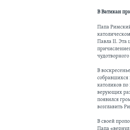
В Ватикан пр
Папа Римский
католическом
Павла II. Эт
причислением
чудотворного
В воскресень
собравшихся 
католиков по
верующих раз
появился гро
возглавить Р
В своей проп
Папа «вернул