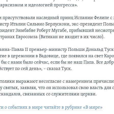
марксизмом и идеологией прогресса».
 присутствовали наследный принц Испании Фелипе с
стр Италии Сильвио Берлускони, экс-президент Пол
езидент Зимбабве Роберт Мугабе, прибывший несмотря
странах Евросоюза (Ватикан не входит в их число).
анна-Павла II премьер-министр Польши Дональд Туск
ие в церемонии в Вадовице, где появился на свет Кар
 бы с нами было сейчас, если бы не наш Папа. Все добр
ствует по сей день», – сказал Туск.
толики выражают несогласие с намерением причисли
ку святых, заявляя, что он использовал свою власть для
скандалов, связанных со служителями церкви.
ти о событиях в мире читайте в рубрике «В мире»