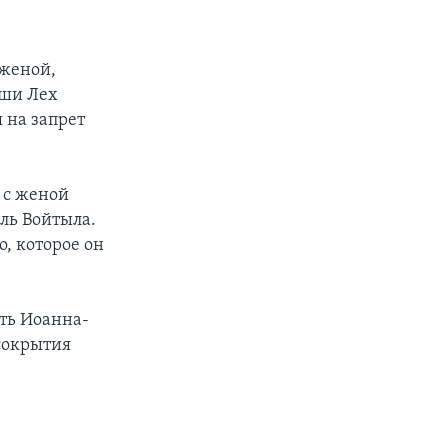
 женой,
ьши Лех
 на запрет
 с женой
оль Войтыла.
о, которое он
ть Иоанна-
 сокрытия