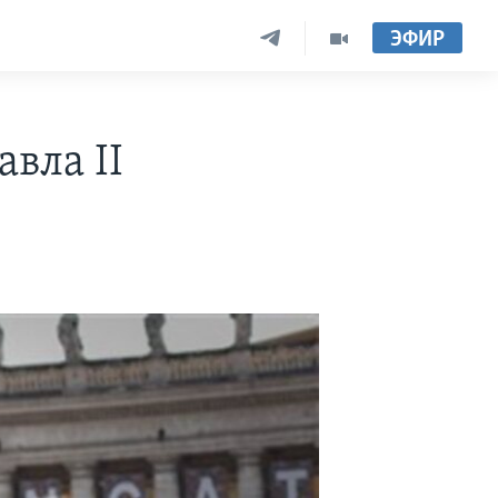
ЭФИР
вла II