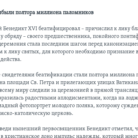
ибыли полтора миллиона паломников
 Бенедикт XVI беатифицировал – причислил к лику б
у обряду – своего предшественника, покойного понти
а церемония стала последним шагом перед канонизацие
 к лику святых, для которого необходимо признание 
 действа.
е свидетелями беатификации стали полтора миллиона 
на площади Св. Петра и прилегающих улицах Ватика
 всему миру следили за церемонией в прямой трансляц
разилась радостными аплодисментами, когда на лодж
мадный фотопортрет молодого поляка, которому сужде
имско-католическую церковь.
оведи нынешний первосвященник Бенедикт отметил, 
 в христианское лоно импульс надежды, который мно