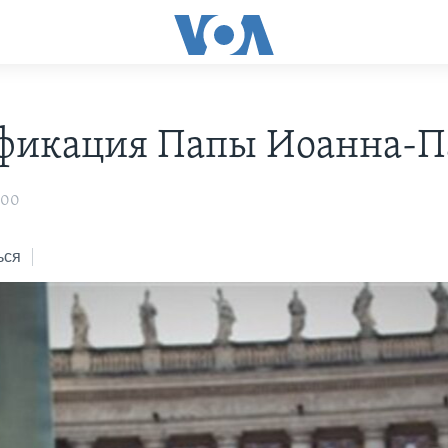
фикация Папы Иоанна-Па
:00
ься