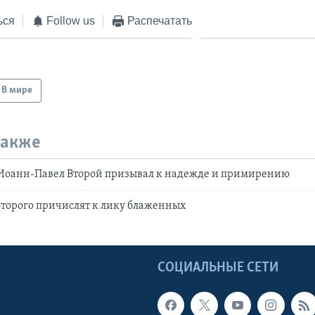
ься
Follow us
Распечатать
В мире
также
Иоанн-Павел Второй призывал к надежде и примирению
торого причислят к лику блаженных
Ы
СОЦИАЛЬНЫЕ СЕТИ