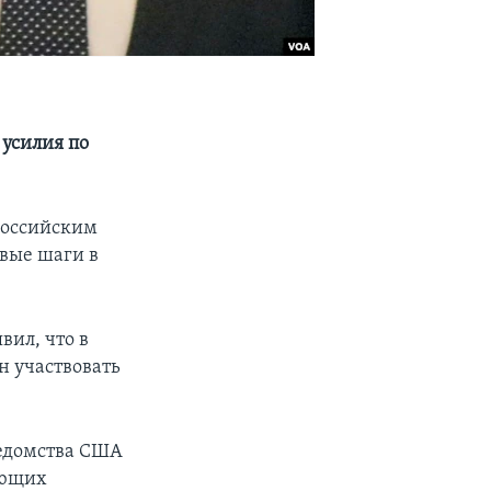
 усилия по
 российским
вые шаги в
вил, что в
 участвовать
едомства США
яющих