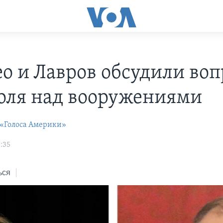
о и Лавров обсудили во
оля над вооружениями
 «Голоса Америки»
:35
ься