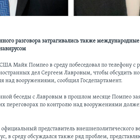
онного разговора затрагивались также международные
онавирусом
 США Майк Помпео в среду побеседовал по телефону с
остранных дел Сергеем Лавровым, чтобы обсудить но
ля над вооружениями, сообщил Госдепартамент.
онной беседы с Лавровым в прошлом месяце Помпео зая
х переговорах по контролю над вооружениями должен
 официальный представитель внешнеполитического в
ус, в среду обсуждался также ряд проблем, представл