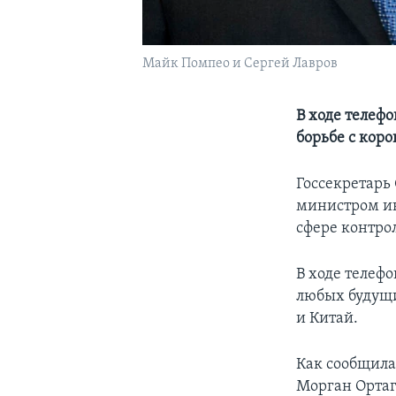
Майк Помпео и Сергей Лавров
В ходе телеф
борьбе с кор
Госсекретарь
министром ин
сфере контро
В ходе телеф
любых будущи
и Китай.
Как сообщила
Морган Ортаг