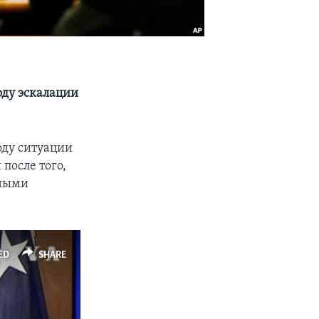
оду эскалации
оду ситуации
после того,
нными
ED
SHARE