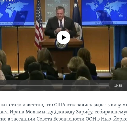
МЕРИКИ
No media source currently available
19:38
EMBED
ник стало известно, что США отказались выдать визу 
дел Ирана Мохаммаду Джаваду Зарифу, собиравшемус
тие в заседании Совета Безопасности ООН в Нью-Йорке