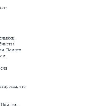
px
жать
width
леймани,
убийства
ии. Помпео
гом.
осил
атировал, что
 Помпео. –