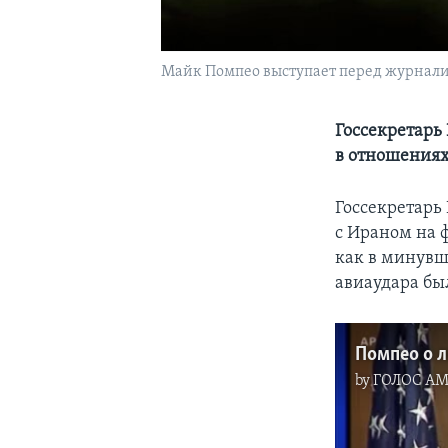
Майк Помпео выступает перед журнал
Госсекретарь
в отношениях
Госсекретарь
с Ираном на 
как в минувш
авиаудара бы
Помпео о 
by
ГОЛОС А