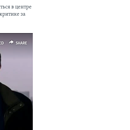
ться в центре
критике за
px
width
ED
SHARE