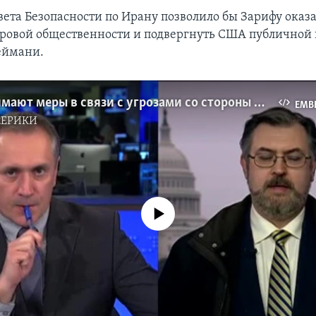
вета Безопасности по Ирану позволило бы Зарифу оказа
овой общественности и подвергнуть США публичной 
еймани.
США принимают меры в связи с угрозами со стороны Ирана
EMB
МЕРИКИ
No media source currently available