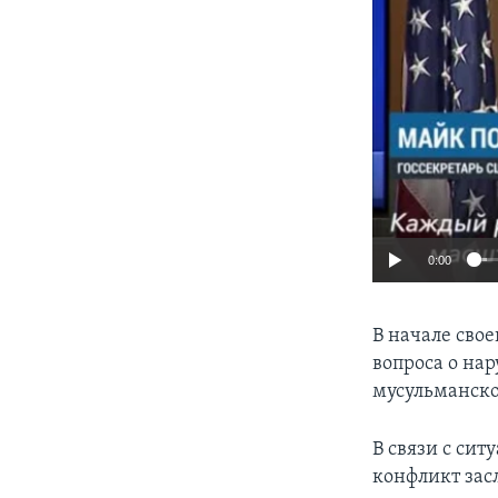
0:00
В начале свое
вопроса о на
мусульманско
В связи с сит
конфликт зас