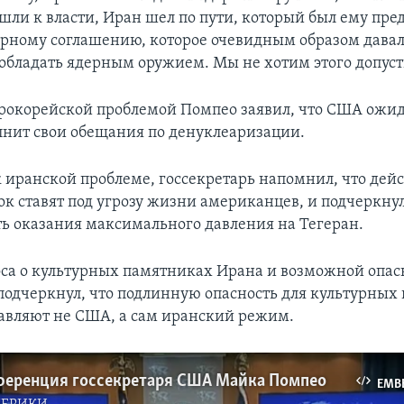
шли к власти, Иран шел по пути, который был ему пре
ерному соглашению, которое очевидным образом давал
обладать ядерным оружием. Мы не хотим этого допуст
верокорейской проблемой Помпео заявил, что США ожи
нит свои обещания по денуклеаризации.
 иранской проблеме, госсекретарь напомнил, что дей
ок ставят под угрозу жизни американцев, и подчеркну
ь оказания максимального давления на Тегеран.
оса о культурных памятниках Ирана и возможной опас
подчеркнул, что подлинную опасность для культурных
авляют не США, а сам иранский режим.
ференция госсекретаря США Майка Помпео
EMB