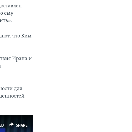
доставлен
о ему
ить».
дают, что Ким
ствия Ирана и
л
ности для
 ценностей
ED
SHARE