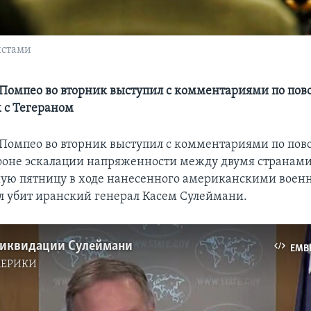
истами
 Помпео во вторник выступил с комментариями по пов
 с Тегераном
 Помпео во вторник выступил с комментариями по пов
фоне эскалации напряженности между двумя странами 
ую пятницу в ходе нанесенного американскими вое
л убит иранский генерал Касем Сулеймани.
ликвидации Сулеймани
EMB
МЕРИКИ