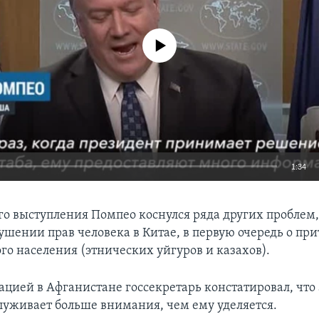
No media source currently available
1:34
EMBED
го выступления Помпео коснулся ряда других проблем,
рушении прав человека в Китае, в первую очередь о пр
го населения (этнических уйгуров и казахов).
уацией в Афганистане госсекретарь констатировал, чт
луживает больше внимания, чем ему уделяется.