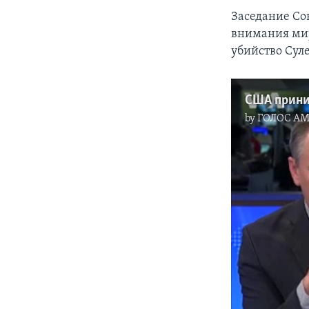
Заседание Со
внимания мир
убийство Сул
by
ГОЛОС А