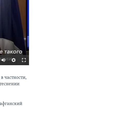
SHARE
 в частности,
итеснении
о афганский