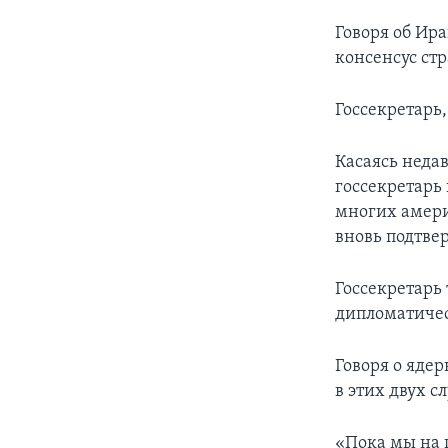
Говоря об Ир
консенсус ст
Госсекретарь,
Касаясь неда
госсекретарь 
многих амери
вновь подтве
Госсекретарь
дипломатичес
Говоря о яде
в этих двух 
«Пока мы на 