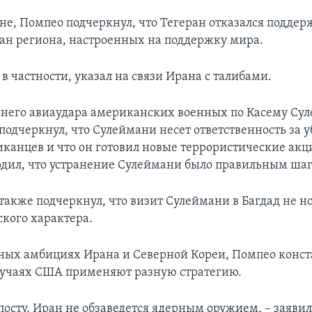
ане, Помпео подчеркнул, что Тегеран отказался поддер
ран региона, настроенных на поддержку мира.
 в частности, указал на связи Ирана с талибами.
внего авиаудара американских военных по Касему Су
подчеркнул, что Сулеймани несет ответственность за 
канцев и что он готовил новые террористические акц
рдил, что устранение Сулеймани было правильным ша
 также подчеркнул, что визит Сулеймани в Багдад не н
кого характера.
рных амбициях Ирана и Северной Кореи, Помпео конст
случаях США применяют разную стратегию.
посту, Иран не обзаведется ядерным оружием, – заявил