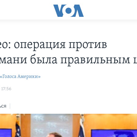
о: операция против
мани была правильным 
 «Голоса Америки»
 17:56
ься