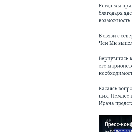
Когда мы при
благодаря яд
возможность 
В связи с се
Чен Ын выпол
Вернувшись к
его марионет
необходимост
Касаясь вопр
них, Помпео 
Ирана предст
Пресс-кон