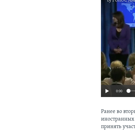
by
ГОЛОС А
0:00
Ранее во втор
иностранных 
принять учас