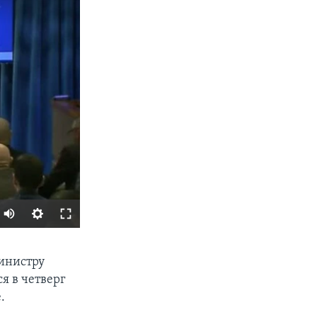
SHARE
министру
я в четверг
.