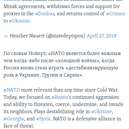
Minsk agreements, withdraws forces and support for
proxies in the
#Donbas
, and returns control of
#Crimea
to
#Ukraine
.
— Heather Nauert (@statedeptspox)
April 27, 2018
По словам Нойерт, «НАТО является более важным
чем когда-либо после «холодной войны», когда
Россия вновь стала играть «дестабилизирующую
роль в Украине, Грузии и Сирии».
#NATO
more relevant than any time since Cold War.
Today, we focused on
#Russia
's continued aggression
and ability to threaten, coerce, undermine, and invade
its neighbors. Plays destabilizing role in
#Ukraine
,
#Georgia
, and
#Syria
. NATO is a defensive alliance in
face of threat.