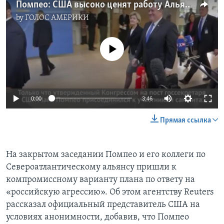
Помпео: США высоко ценят работу Альянса
by
ГОЛОС АМЕРИКИ
No media source currently available
0:00
3:46
Прямая ссылка
На закрытом заседании Помпео и его коллеги по
Североатлантическому альянсу пришли к
компромиссному варианту плана по ответу на
«российскую агрессию». Об этом агентству Reuters
рассказал официальный представитель США на
условиях анонимности, добавив, что Помпео