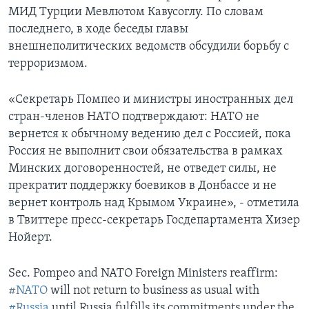
МИД Турции Мевлютом Кавусоглу. По словам
последнего, в ходе беседы главы
внешнеполитических ведомств обсудили борьбу с
терроризмом.
«Секретарь Помпео и министры иностранных дел
стран-членов НАТО подтверждают: НАТО не
вернется к обычному ведению дел с Россией, пока
Россия не выполнит свои обязательства в рамках
Минских договоренностей, не отведет силы, не
прекратит поддержку боевиков в Донбассе и не
вернет контроль над Крымом Украине», - отметила
в Твиттере пресс-секретарь Госдепартамента Хизер
Нойерт.
Sec. Pompeo and NATO Foreign Ministers reaffirm:
#NATO
will not return to business as usual with
#Russia
until Russia fulfills its commitments under the