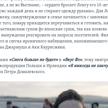
е, а не во Вьетнаме, – сердито бросает Лонгу его 10-ле
 рис каждый день и не стирают одежду руками». Для Л
жену, самоутверждение в семье начинается с завоева
 того, повару приходится переучиваться и готовить, на
етнамским супом фо японские суши, так как хозяева
 вынуждены реагировать на запросы посетителей. Фил
го и слегка ироничного наблюдения, напоминающего
ма Джармуша и Аки Каурисмяки.
тами
«Снега больше не будет»
и
«Вкус Фо»
, тему эмигр
 копродукция Польши и Ирландии
«Я никогда не плач
ра Петра Домалевского.