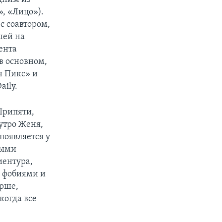
», «Лицо»).
с соавтором,
шей на
ента
 в основном,
н Пикс» и
aily.
Припяти,
утро Женя,
появляется у
ными
иентура,
и фобиями и
арше,
когда все