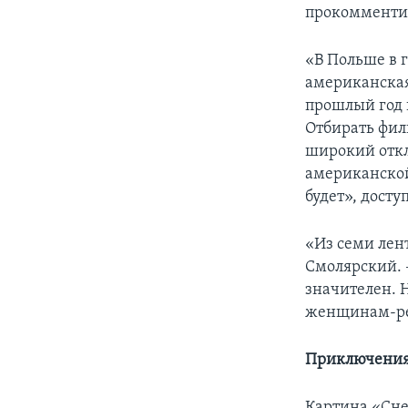
прокомменти
«В Польше в г
американская
прошлый год п
Отбирать фил
широкий откл
американской
будет», дост
«Из семи лен
Смолярский. 
значителен. 
женщинам-ре
Приключения
Картина «Снег