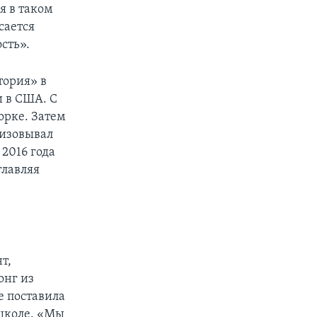
я в таком
сается
сть».
тория» в
и в США. С
орке. Затем
низовывал
2016 года
главляя
т,
онг из
е поставила
школе. «Мы