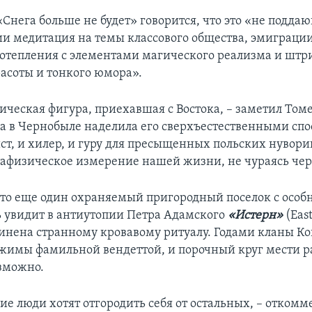
«Снега больше не будет» говорится, что это «не подда
и медитация на темы классового общества, эмиграции
потепления с элементами магического реализма и шт
асоты и тонкого юмора».
ическая фигура, приехавшая с Востока, – заметил Томе
фа в Чернобыле наделила его сверхъестественными сп
ст, и хилер, и гуру для пресыщенных польских нувор
тафизическое измерение нашей жизни, не чураясь че
то еще один охраняемый пригородный поселок с особ
ь увидит в антиутопии Петра Адамского
«Истерн»
(Eas
нена странному кровавому ритуалу. Годами кланы Ко
жимы фамильной вендеттой, и порочный круг мести р
зможно.
ие люди хотят отгородить себя от остальных, – отком