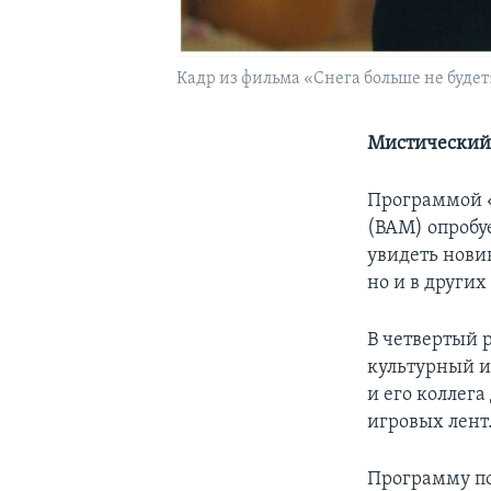
Кадр из фильма «Снега больше не будет
Мистический 
Программой «
(BAM) опробу
увидеть нови
но и в други
В четвертый 
культурный и
и его коллега
игровых лент
Программу по