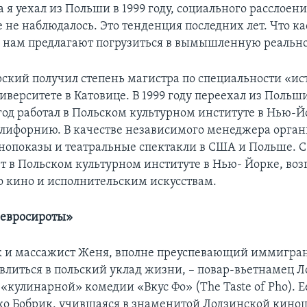
а я уехал из Польши в 1999 году, социального расслоени
 не наблюдалось. Это тенденция последних лет. Что ка
о нам предлагают погрузиться в вымышленную реально
ский получил степень магистра по специальности «ис
верситете в Катовице. В 1999 году переехал из Польш
 год работал в Польском культурном институте в Нью-Й
алифорнию. В качестве независимого менеджера орга
нопоказы и театральные спектакли в США и Польше. С 
ет в Польском культурном институте в Нью- Йорке, воз
 кино и исполнительским искусствам.
«евросироты»
к и массажист Женя, вполне преуспевающий иммигран
литься в польский уклад жизни, – повар-вьетнамец Л
«кулинарной» комедии «Вкус Фо» (The Taste of Pho). Е
о Бобрик, учившаяся в знаменитой Лодзинской кино