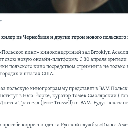
»
хилер из Чернобыля и другие герои нового польского
Польское кино» киноконцертный зал Brooklyn Academ
ет свою новую онлайн-платформу. С 30 апреля зрители
нки польского кино посредством стриминга не только
х городах и штатах США.
раз польскую кинопрограмму представят в BAM Польс
нститут в Нью-Йорке, куратор Томек Смолярский (Tom
 Джесси Трасселл (Jesse Trussell) от BAM. Будут показа
.
 просьбе корреспондента Русской службы «Голоса Ам