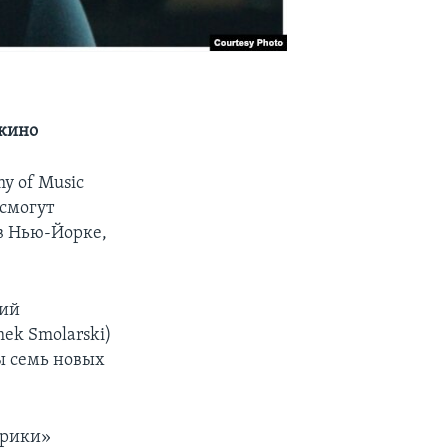
 кино
y of Music
 смогут
 в Нью-Йорке,
кий
ek Smolarski)
ны семь новых
ерики»