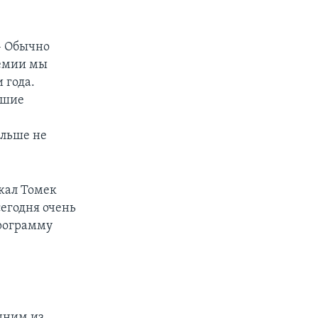
 – Обычно
демии мы
 года.
вшие
ольше не
жал Томек
егодня очень
программу
одним из