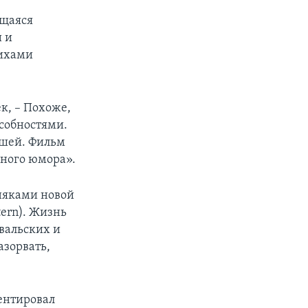
ющаяся
 и
рихами
к, – Похоже,
особностями.
ишей. Фильм
рного юмора».
няками новой
tern). Жизнь
вальских и
азорвать,
ментировал