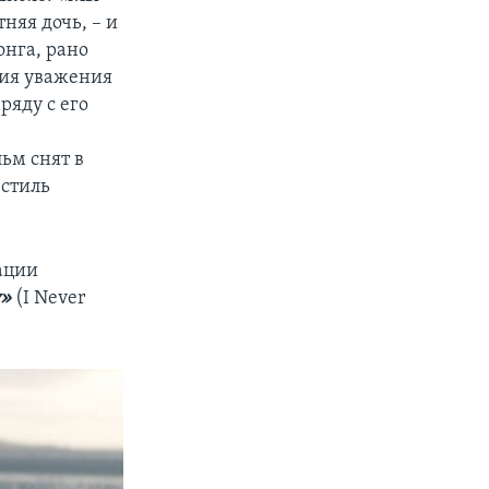
тняя дочь, – и
онга, рано
ния уважения
ряду с его
ьм снят в
 стиль
ации
у»
(I Never