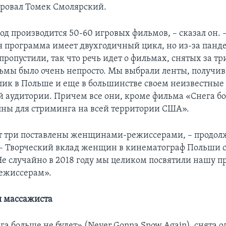
ровал Томек Смолярский.
од производится 50-60 игровых фильмов, – сказал он.
 программа имеет двухгодичный цикл, но из-за пан
ропустили, так что речь идет о фильмах, снятых за три
ьмы было очень непросто. Мы выбрали ленты, получи
ик в Польше и еще в большинстве своем неизвестные
 аудитории. Причем все они, кроме фильма «Снега б
упны для стриминга на всей территории США».
т три поставлены женщинами-режиссерами, – продол
– Творческий вклад женщин в кинематограф Польши с
Не случайно в 2018 году мы целиком посвятили нашу 
жиссерам».
 массажиста
а больше не будет» (Never Gonna Snow Again), снята 