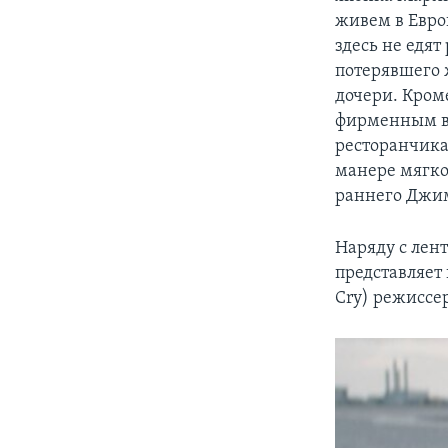
живем в Европ
здесь не едят
потерявшего 
дочери. Кроме
фирменным вь
ресторанчика
манере мягко
раннего Джи
Наряду с лен
представляет
Cry) режиссе