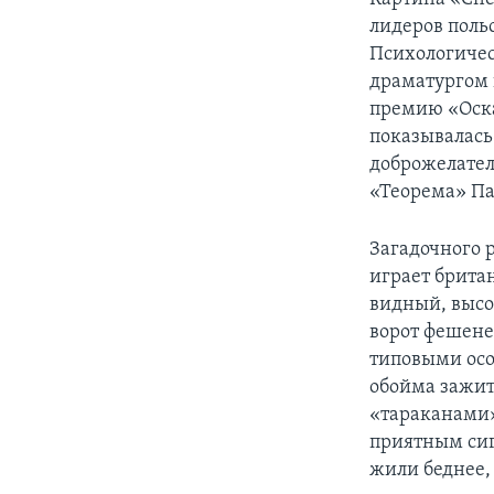
лидеров поль
Психологичес
драматургом 
премию «Оска
показывалась 
доброжелател
«Теорема» Па
Загадочного 
играет брита
видный, высо
ворот фешене
типовыми осо
обойма зажит
«тараканами»
приятным сиг
жили беднее,