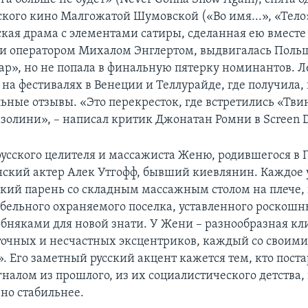
ского кино Малгожатой Шумовской («Во имя...», «Тело
кая драма с элементами сатиры, сделанная ею вместе 
и оператором Михалом Энглертом, выдвигалась Поль
р», но не попала в финальную пятерку номинантов. Л
на фестивалях в Венеции и Теллурайде, где получила,
ьные отзывы. «Это перекресток, где встретились «Тви
золини», – написал критик Джонатан Ромни в Screen D
русского целителя и массажиста Женю, родившегося в 
нский актер Алек Утгофф, бывший киевлянин. Каждое 
кий парень со складным массажным столом на плече, 
бельного охраняемого поселка, уставленного роскош
бняками для новой знати. У Жени – разнообразная кл
очных и несчастных эксцентриков, каждый со своим
. Его заметный русский акцент кажется тем, кто пост
налом из прошлого, из их социалистического детства, 
 но стабильнее.