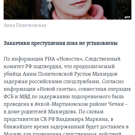
Learning English
Анна Политковская
СОЦИАЛЬНЫЕ СЕТИ
Заказчики преступления пока не установлены
Языки
По информации РИА «Новости», Следственный
комитет РФ подтвердил, что предполагаемый
убийца Анны Политковской Рустам Махмудов
задержан российскими спецслужбами. Согласно
информации «Новой газеты», совместная операция
ФСБ и МВД по задержанию подозреваемого была
проведена в Ачхой-Мартановском районе Чечни –
в доме родителей Махмудова. По словам
представителя СК РФ Владимира Маркина, в
ближайшее время задержанный будет доставлен в
Москву для проведения следственных действий.