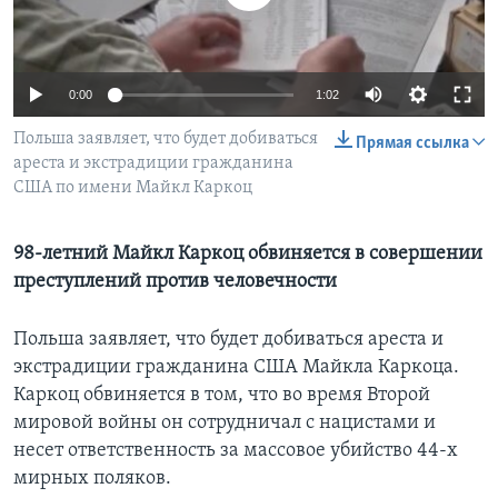
Learning English
0:00
1:02
СОЦИАЛЬНЫЕ СЕТИ
Польша заявляет, что будет добиваться
Прямая ссылка
ареста и экстрадиции гражданина
США по имени Майкл Каркоц
Языки
98-летний Майкл Каркоц обвиняется в совершении
преступлений против человечности
Польша заявляет, что будет добиваться ареста и
экстрадиции гражданина США Майкла Каркоца.
Каркоц обвиняется в том, что во время Второй
мировой войны он сотрудничал с нацистами и
несет ответственность за массовое убийство 44-х
мирных поляков.