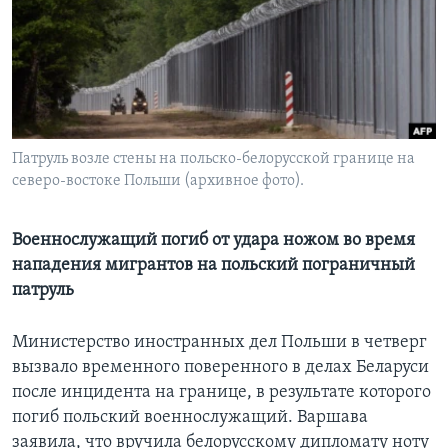
Learning English
СОЦИАЛЬНЫЕ СЕТИ
Патруль возле стены на польско-белорусской границе на
северо-востоке Польши (архивное фото).
Языки
Военнослужащий погиб от удара ножом во время
нападения мигрантов на польский пограничный
патруль
Министерство иностранных дел Польши в четверг
вызвало временного поверенного в делах Беларуси
после инцидента на границе, в результате которого
погиб польский военнослужащий. Варшава
заявила, что вручила белорусскому дипломату ноту