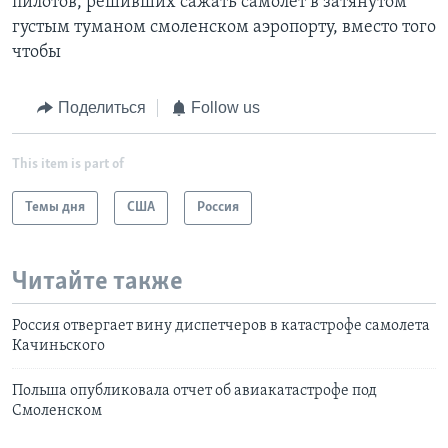
пилотов, решивших сажать самолет в затянутом
густым туманом смоленском аэропорту, вместо того
чтобы
Поделиться
Follow us
This item is part of
Темы дня
США
Россия
Читайте также
Россия отвергает вину диспетчеров в катастрофе самолета
Качиньского
Польша опубликовала отчет об авиакатастрофе под
Смоленском