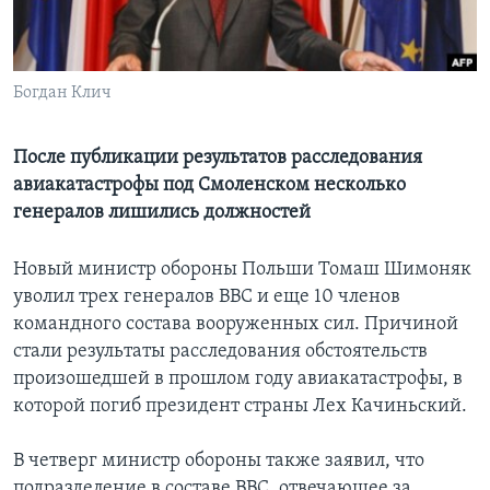
Learning English
Богдан Клич
СОЦИАЛЬНЫЕ СЕТИ
После публикации результатов расследования
авиакатастрофы под Смоленском несколько
Языки
генералов лишились должностей
Новый министр обороны Польши Томаш Шимоняк
уволил трех генералов ВВС и еще 10 членов
командного состава вооруженных сил. Причиной
стали результаты расследования обстоятельств
произошедшей в прошлом году авиакатастрофы, в
которой погиб президент страны Лех Качиньский.
В четверг министр обороны также заявил, что
подразделение в составе ВВС, отвечающее за