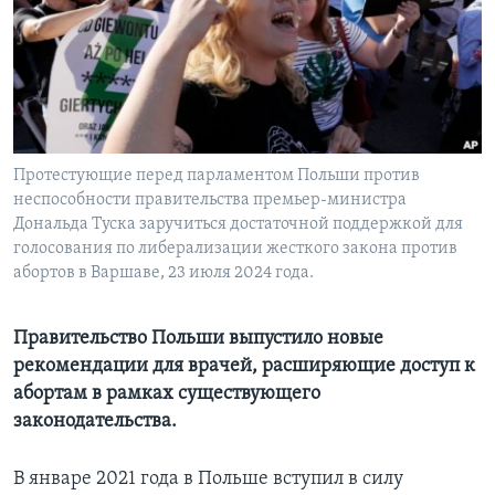
Learning English
СОЦИАЛЬНЫЕ СЕТИ
Протестующие перед парламентом Польши против
неспособности правительства премьер-министра
Языки
Дональда Туска заручиться достаточной поддержкой для
голосования по либерализации жесткого закона против
абортов в Варшаве, 23 июля 2024 года.
Правительство Польши выпустило новые
рекомендации для врачей, расширяющие доступ к
абортам в рамках существующего
законодательства.
В январе 2021 года в Польше вступил в силу