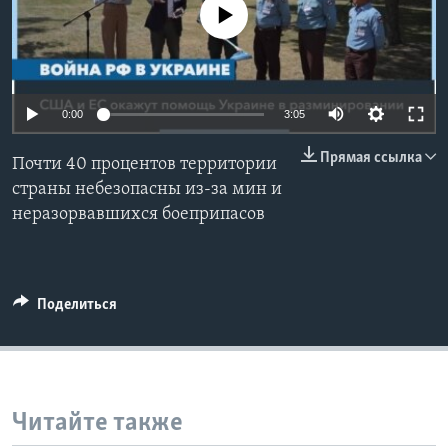
No media source currently available
Learning English
СОЦИАЛЬНЫЕ СЕТИ
0:00
3:05
Прямая ссылка
Почти 40 процентов территории
Языки
страны небезопасны из-за мин и
неразорвавшихся боеприпасов
Поделиться
Читайте также