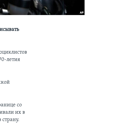
писывать
тоциклистов
70-летия
жкой
ранице со
ивали их в
 страну.