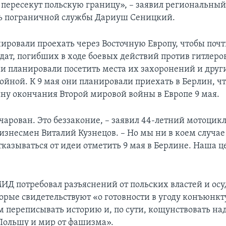
 пересекут польскую границу», – заявил региональны
ь пограничной службы Дариуш Сеницкий.
ировали проехать через Восточную Европу, чтобы почт
лдат, погибших в ходе боевых действий против гитлеро
и планировали посетить места их захоронений и други
войной. К 9 мая они планировали приехать в Берлин, ч
ну окончания Второй мировой войны в Европе 9 мая.
чарован. Это беззаконие, – заявил 44-летний мотоцикл
изнесмен Виталий Кузнецов. – Но мы ни в коем случае
казываться от идеи отметить 9 мая в Берлине. Наша ц
ИД потребовал разъяснений от польских властей и осу
торые свидетельствуют «о готовности в угоду конъюнк
 переписывать историю и, по сути, кощунствовать на
 Польшу и мир от фашизма».