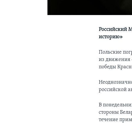
Российский М
историю»
Польские пог
из движения 
победы Красн
Неоднозначн
российской а
В понедельни
стороны Бела
течение приме