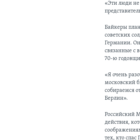
«Эти люди не
представител
Байкеры план
советских со
Германии. Он
связанные с 
70-ю годовщи
«Я очень разо
московский б
собираемся от
Берлин».
Российский М
действия, ко
соображениям
тех, кто спас