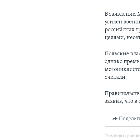
В заявлении 
усилен военны
российских г
целями, несет
Польские вла
однако премь
мотоциклисто
считали.
Правительств
заявив, что в
Поделит
This item is part of