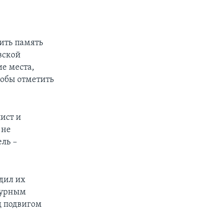
й
ить память
вской
е места,
тобы отметить
ист и
 не
ель –
дил их
турным
д подвигом