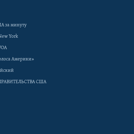
А за минуту
New York
VOA
олоса Америки»
ийский
ПРАВИТЕЛЬСТВА США