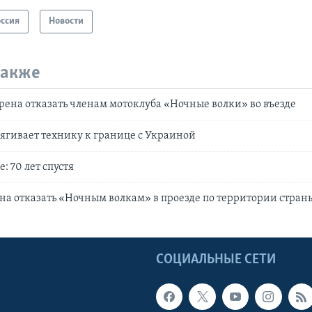
оссия
Новости
также
ена отказать членам мотоклуба «Ночные волки» во въезде
тягивает технику к границе с Украиной
е: 70 лет спустя
а отказать «Ночным волкам» в проезде по территории стран
Ы
СОЦИАЛЬНЫЕ СЕТИ