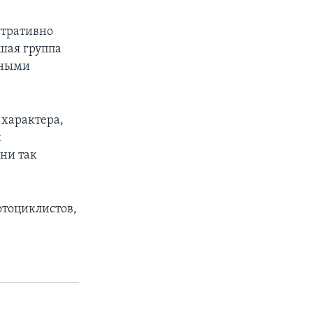
стративно
ьшая группа
дными
 характера,
ы
ни так
отоциклистов,