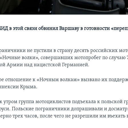
ИД в этой связи обвинил Варшаву в готовности «пере
раничники не пустили в страну десять российских мо
«Ночные волки», совершавших мотопробег по случаю 
ой Армии над нацистской Германией.
ое отношение к «Ночным волкам» вызвано их поддер
ннексии Крыма.
к утром группа мотоциклистов подъехала к польской г
руси. Польские пограничники допрашивали и досматр
рно трех часов, после чего не разрешили им въехать в