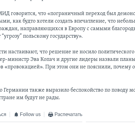
МИД говорится, что «пограничный переход был демон
ми, как будто хотели создать впечатление, что небол
раждан, направляющихся в Европу с самыми благоро
 “угрозу” польскому государству».
сти настаивают, что решение не носило политического
ер-министр Эва Копач и другие лидеры назвали план
в «провокацией». При этом они не пояснили, почему о
о Германии также выразило беспокойство по поводу м
 стране им будут не рады.
ься
Follow us
Распечатать