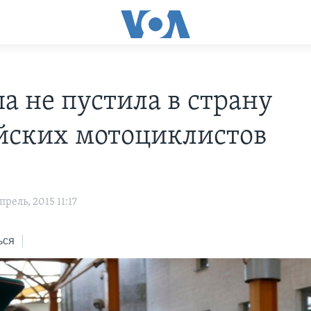
а не пустила в страну
йских мотоциклистов
рель, 2015 11:17
ься