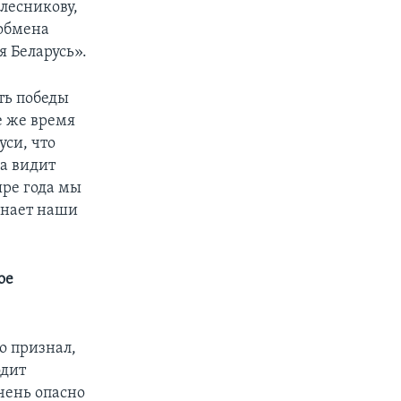
лесникову,
 обмена
 Беларусь».
ть победы
е же время
уси, что
а видит
ыре года мы
инает наши
ое
о признал,
одит
чень опасно