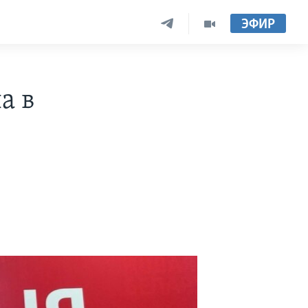
ЭФИР
а в