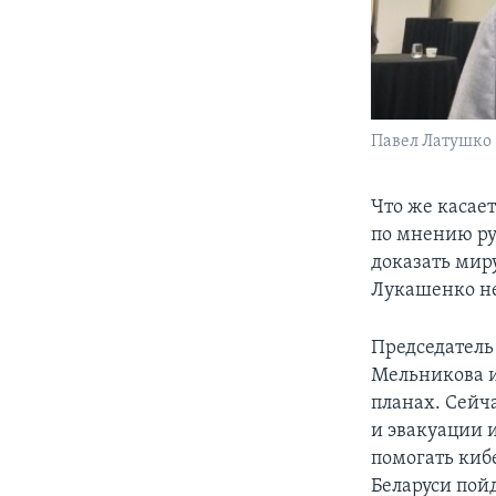
Павел Латушко
Что же касае
по мнению ру
доказать миру
Лукашенко не
Председатель
Мельникова и
планах. Сейч
и эвакуации 
помогать киб
Беларуси пойд