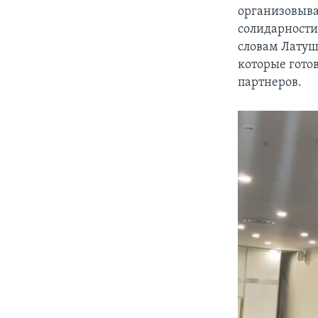
организовыват
солидарности 
словам Латуш
которые готов
партнеров.