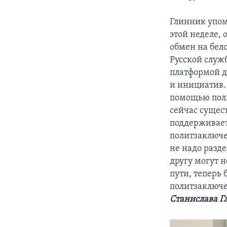
Глинник упомя
этой неделе, 
обмен на бел
Русской служ
платформой д
и инициатив.
помощью пол
сейчас сущес
поддерживает 
политзаключе
не надо разд
другу могут 
пути, теперь 
политзаключе
Станислава Г