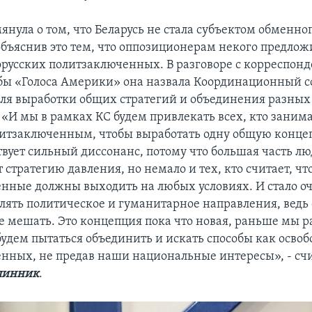
нула о том, что Беларусь не стала субъектом обменног
объяснив это тем, что оппозиционерам некого предлож
орусских политзаключенных. В разговоре с корреспон
бы «Голоса Америки» она назвала Координационный с
ля выработки общих стратегий и объединения разных
 «И мы в рамках КС будем привлекать всех, кто заним
итзаключенным, чтобы выработать одну общую конце
твует сильный диссонанс, потому что большая часть л
стратегию давления, но немало и тех, кто считает, чт
нные должны выходить на любых условиях. И стало оч
елять политическое и гуманитарное направления, ведь 
не мешать. Это концепция пока что новая, раньше мы р
будем пытаться объединить и искать способы как освоб
нных, не предав наши национальные интересы», - сч
линник
.