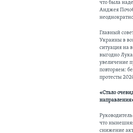
что была над
Анджея Почоб
неоднократно
Главный сове
Украины в во
ситуация на в
выгодно Лука
увеличение п
повторяем: б
протесты 2020
«
Стало очеви
направления
Руководитель
что нынешняя
снижение акт