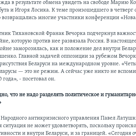
ежда в результате обмена увидеть на свободе Марию Ко
ута и Игоря Лосика. К теме произошедшего в четверг
 возвращались многие участники конференции «Новая
тник Тихановской Франак Вечорка подчеркнул важнос
йне, которую против нее развязала Россия. В настояще
ойне заморозилась, как и положение дел внутри Белар
шенко. Главной задачей оппозиции за рубежом Вечорк
рисутствия Беларуси на международном уровне. «Чет
еларусы — это не режим. А сейчас уже никто не вспом
 года», - посетовал он.
дно, что не надо разделять политическое и гуманитарн
»
 Народного антикризисного управления Павел Латушк
 ситуация не может удовлетворять, поскольку происх
ивности и внутри Беларуси, и за границей. «Сегодня о