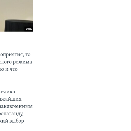
оприятия, то
ского режима
ью и что
желика
ближайших
м заключенным
опаганду,
ский выбор