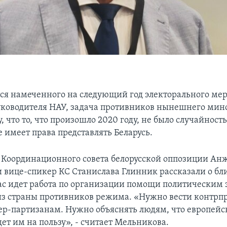
тся намеченного на следующий год электорального мер
ководителя НАУ, задача противников нынешнего мин
, что то, что произошло 2020 году, не было случайност
 имеет права представлять Беларусь.
 Координационного совета белорусской оппозиции Ан
 вице-спикер КС Станислава Глинник рассказали о 
ас идет работа по организации помощи политически
из страны противников режима. «Нужно вести контрпр
ер-партизанам. Нужно объяснять людям, что европей
ет им на пользу», - считает Мельникова.