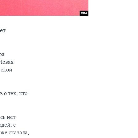
ет
ра
Новая
вской
 о тех, кто
сь нет
юдей, с
же сказала,