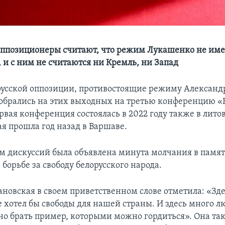
оппозиционеры считают, что режим Лукашенко не име
 и с ним не считаются ни Кремль, ни Запад
усской оппозиции, противостоящие режиму Александ
обрались на этих выходных на третью конференцию «
рвая конференция состоялась в 2022 году также в лито
ая прошла год назад в Варшаве.
м дискуссий была объявлена минута молчания в память
 борьбе за свободу белорусского народа.
ановская в своем приветственном слове отметила: «Зде
е хотел бы свободы для нашей страны. И здесь много л
о брать пример, которыми можно гордиться». Она так