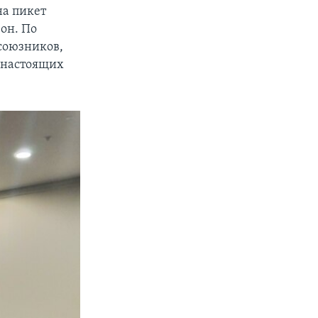
на пикет
 он. По
союзников,
о настоящих