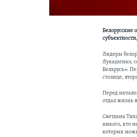
Белорусские 
субъектности,
Лидеры белор
Лукашенко, с
Беларусь». Пе
столице, втор
Перед начало
отдал жизнь в
Светлана Тих
никого, кто н
которых можн