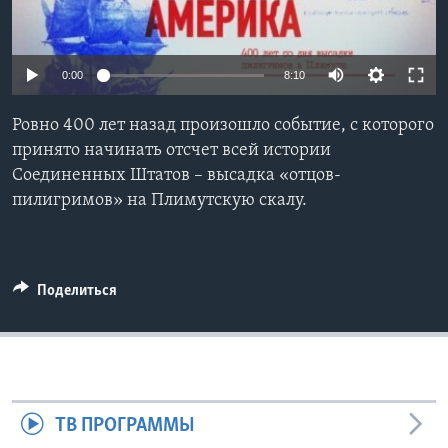
Learning English
0:00
8:10
СОЦИАЛЬНЫЕ СЕТИ
Ровно 400 лет назад произошло событие, с которого
принято начинать отсчет всей истории
Соединенных Штатов – высадка «отцов-
Языки
пилигримов» на Плимутскую скалу.
Поделиться
ТВ ПРОГРАММЫ