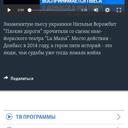
Learning English
0:00
4:28
Знаменитую пьесу украинки Натальи Ворожбит
СОЦИАЛЬНЫЕ СЕТИ
“Плохие дороги” прочитали со сцены нью-
йоркского театра “La Mama”. Место действия -
Донбасс в 2014 году, а герои пяти историй - это
Языки
люди, чьи судьбы уже тогда ломала война
Поделиться
ТВ ПРОГРАММЫ