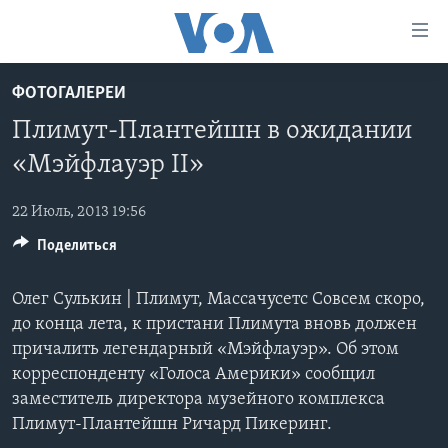
Линки
доступности
Перейти
ФОТОГАЛЕРЕИ
на
ГЛАВНОЕ
Плимут-Плантейшн в ожидании
основной
ПРОГРАММЫ
контент
«Мэйфлауэр II»
ПРОЕКТЫ
Перейти
АМЕРИКА
к
22 Июль, 2013 19:56
ЭКСПЕРТИЗА
НОВОСТИ ЗА МИНУТУ
УЧИМ АНГЛИЙСКИЙ
основной
Поделиться
ИНТЕРВЬЮ
ИТОГИ
НАША АМЕРИКАНСКАЯ ИСТОРИЯ
навигации
Перейти
ФАКТЫ ПРОТИВ ФЕЙКОВ
ПОЧЕМУ ЭТО ВАЖНО?
А КАК В АМЕРИКЕ?
Олег Сулькин | Плимут, Массачусетс Совсем скоро,
в
ЗА СВОБОДУ ПРЕССЫ
до конца лета, к пристани Плимута вновь должен
ДИСКУССИЯ VOA
АРТЕФАКТЫ
поиск
причалить легендарный «Мэйфлауэр». Об этом
УЧИМ АНГЛИЙСКИЙ
ДЕТАЛИ
АМЕРИКАНСКИЕ ГОРОДКИ
корреспонденту «Голоса Америки» сообщил
ВИДЕО
НЬЮ-ЙОРК NEW YORK
ТЕСТЫ
заместитель директора музейного комплекса
Плимут-Плантейшн Ричард Пикеринг.
ПОДПИСКА НА НОВОСТИ
АМЕРИКА. БОЛЬШОЕ ПУТЕШЕСТВИЕ