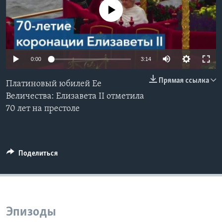
No media source currently available
Learning English
СОЦИАЛЬНЫЕ СЕТИ
0:00
3:14
Прямая ссылка
Платиновый юбилей Ее
Языки
Величества: Елизавета II отметила
70 лет на престоле
Поделиться
Эпизоды