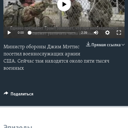
No media source currently available
Learning English
СОЦИАЛЬНЫЕ СЕТИ
0:00
2:39
Прямая ссылка
Министр обороны Джим Мэттис
Языки
посетил военнослужащих армии
США. Сейчас там находятся около пяти тысяч
военных
Поделиться