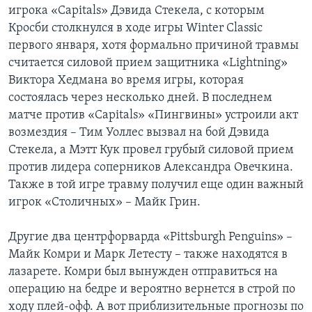
игрока «Capitals» Дэвида Стекела, с которым
Кросби столкнулся в ходе игры Winter Classic
первого января, хотя формально причиной травмы
считается силовой прием защитника «Lightning»
Виктора Хедмана во время игры, которая
состоялась через несколько дней. В последнем
матче против «Capitals» «Пингвины» устроили акт
возмездия – Тим Уоллес вызвал на бой Дэвида
Стекела, а Мэтт Кук провел грубый силовой прием
против лидера соперников Александра Овечкина.
Также в той игре травму получил еще один важный
игрок «Столичных» – Майк Грин.
Другие два центрфорварда «Pittsburgh Penguins» –
Майк Комри и Марк Летесту – также находятся в
лазарете. Комри был вынужден отправиться на
операцию на бедре и вероятно вернется в строй по
ходу плей-офф. А вот приблизительные прогнозы по