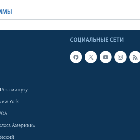
АММЫ
Ы
СОЦИАЛЬНЫЕ СЕТИ
А за минуту
New York
VOA
олоса Америки»
ийский