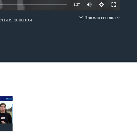
1:37
Прямая ссылка
нении ложной
EMBED