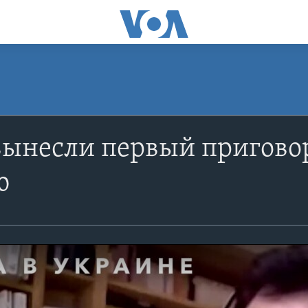
вынесли первый приговор
ю