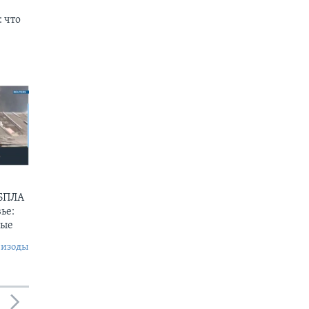
 что
 БПЛА
ье:
ные
пизоды