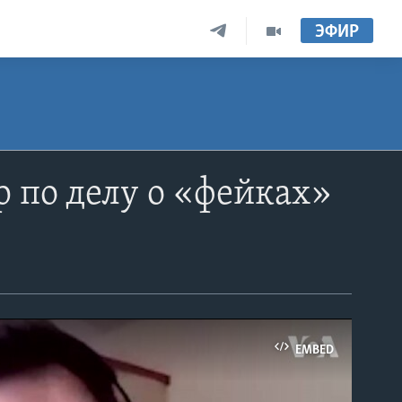
ЭФИР
 по делу о «фейках»
EMBED