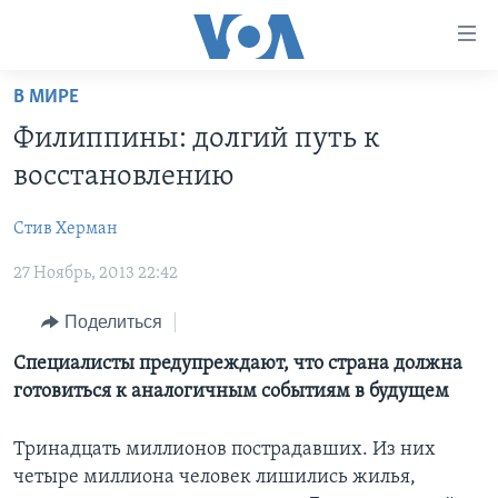
Линки
доступности
Перейти
В МИРЕ
на
ГЛАВНОЕ
Филиппины: долгий путь к
основной
ПРОГРАММЫ
контент
восстановлению
ПРОЕКТЫ
Перейти
АМЕРИКА
к
Стив Херман
ЭКСПЕРТИЗА
НОВОСТИ ЗА МИНУТУ
УЧИМ АНГЛИЙСКИЙ
основной
27 Ноябрь, 2013 22:42
ИНТЕРВЬЮ
ИТОГИ
НАША АМЕРИКАНСКАЯ ИСТОРИЯ
навигации
Перейти
ФАКТЫ ПРОТИВ ФЕЙКОВ
ПОЧЕМУ ЭТО ВАЖНО?
А КАК В АМЕРИКЕ?
Поделиться
в
ЗА СВОБОДУ ПРЕССЫ
ДИСКУССИЯ VOA
АРТЕФАКТЫ
Специалисты предупреждают, что страна должна
поиск
готовиться к аналогичным событиям в будущем
УЧИМ АНГЛИЙСКИЙ
ДЕТАЛИ
АМЕРИКАНСКИЕ ГОРОДКИ
ВИДЕО
НЬЮ-ЙОРК NEW YORK
ТЕСТЫ
Тринадцать миллионов пострадавших. Из них
четыре миллиона человек лишились жилья,
ПОДПИСКА НА НОВОСТИ
АМЕРИКА. БОЛЬШОЕ ПУТЕШЕСТВИЕ