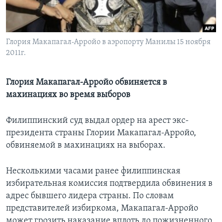
Learning English
Глория Макапагал-Арройо в аэропорту Манилы 15 ноября
СОЦИАЛЬНЫЕ СЕТИ
2011г.
Глория Макапагал-Арройо обвиняется в
Языки
махинациях во время выборов
Филиппинский суд выдал ордер на арест экс-
президента страны Глории Макапагал-Арройо,
обвиняемой в махинациях на выборах.
Несколькими часами ранее филиппинская
избирательная комиссия подтвердила обвинения в
адрес бывшего лидера страны. По словам
представителей избиркома, Макапагал-Арройо
может грозить наказание вплоть до пожизненного