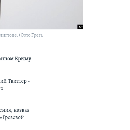
ингтоне. (Фото Грега
ванном Крыму
ий Твиттер -
го
ения, назвав
 «Грозовой