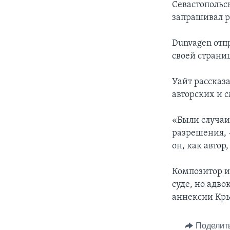
Севастопольс
запрашивал р
Dunvagen отпр
своей страниц
Уайт рассказ
авторских и 
«Были случаи
разрешения, -
он, как автор
Композитор и
суде, но адв
аннексии Кры
Поделит