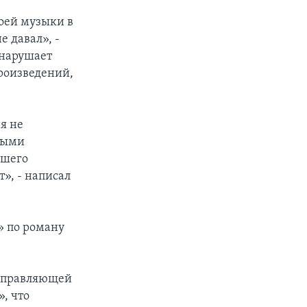
оей музыки в
е давал», -
 нарушает
роизведений,
я не
дными
йшего
», - написал
» по роману
 управляющей
, что