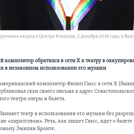
учения наград в Центре Кеннеди, 2 декабря 2018 года, в Ваш
 композитор обратился в сети Х к театру в оккупиро
и в незаконном использовании его музыки
мериканский композитор Филип Гласс в сети Х (бывш
публиковал скан своего письма в адрес Севастопольско
ого театра оперы и балета.
обвиняет театр в использовании его музыки без разреш
ие «пиратством». Речь, как пишет Гласс, идет о балете
роману Эмилии Бронте.