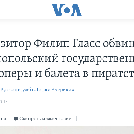
зитор Филип Гласс обви
топольский государстве
оперы и балета в пиратс
Русская служба «Голоса Америки»
0:15
ься
Смотреть комментарии