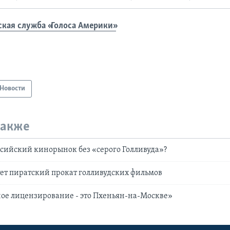
ская служба «Голоса Америки»
Новости
также
сийский кинорынок без «серого Голливуда»?
ует пиратский прокат голливудских фильмов
ое лицензирование - это Пхеньян-на-Москве»