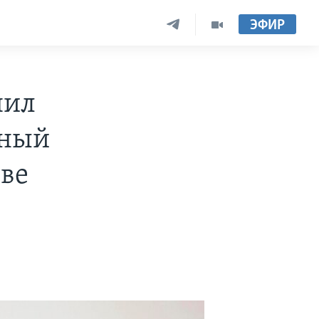
ЭФИР
нил
нный
тве