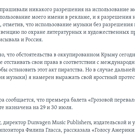
апрашивали никакого разрешения на использование м
пользование моего имени в рекламе, и я разрешения н
с, отметив, что использование музыки без разрешения
венцию по охране литературных и художественных п
исывала и Россия.
о, что обстоятельства в оккупированном Крыму сегодн
е отстаивать свои права в соответствии с междунаро
бы остановить этот акт пиратства. Но в случае дальне
ия музыки) я намерен выражать свой яростный протест
ра сообщается, что премьера балета «Грозовой перевал
е назначена на 29 и 30 июля.
, директор Dunvagen Music Publishers, издательской и
позитора Филипа Гласса, рассказала «Голосу Америки»