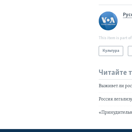
Рус
This item is part of
Культура
Читайте 
Выживет ли рос
Россия легализ
«Принудительн