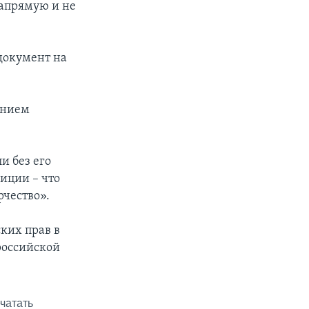
напрямую и не
 документ на
ением
и без его
зиции – что
рчество».
ких прав в
российской
чатать