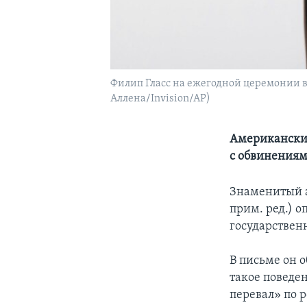
Филип Гласс на ежегодной церемонии вр
Аллена/Invision/AP)
Американский
с обвинениям
Знаменитый а
прим. ред.) о
государственн
В письме он 
такое поведен
перевал» по 