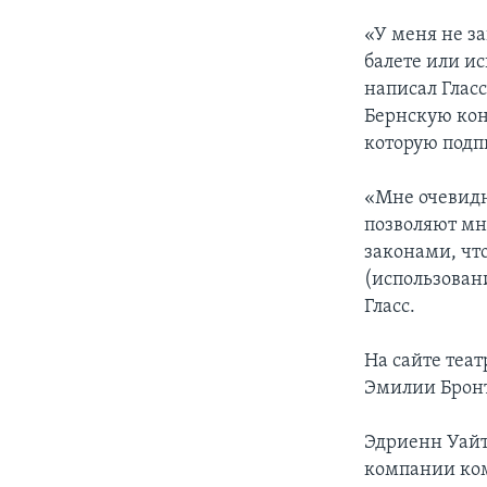
«У меня не з
балете или ис
написал Глас
Бернскую кон
которую подп
«Мне очевидн
позволяют мн
законами, что
(использован
Гласс.
На сайте теат
Эмилии Бронт
Эдриенн Уайт
компании ком