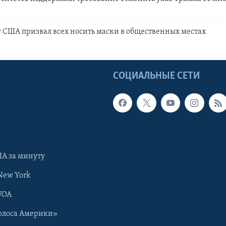
 США призвал всех носить маски в общественных местах
Ы
СОЦИАЛЬНЫЕ СЕТИ
А за минуту
New York
VOA
олоса Америки»