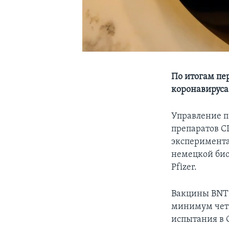
По итогам пе
коронавируса
Управление п
препаратов С
эксперимента
немецкой би
Pfizer.
Вакцины BNT1
минимум четы
испытания в 