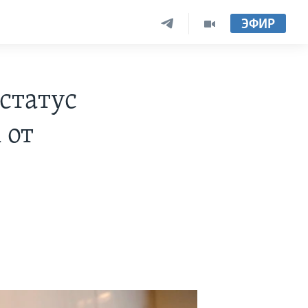
ЭФИР
статус
 от