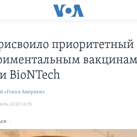
рисвоило приоритетный 
риментальным вакцинам
 и BioNTech
ей «Голоса Америки»
ль, 2020 16:35
ься