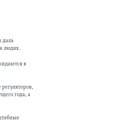
 дала
а людях.
жидаются в
 регуляторов,
щего года, а
штабные