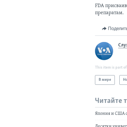
FDA присваив
препаратам.
Поделит
Слу
This item is part of
В мире
Н
Читайте 
Япония и США о
Десятки универ