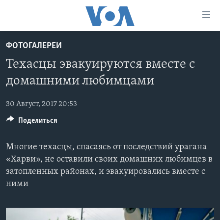
Линки
доступности
Перейти
ФОТОГАЛЕРЕИ
на
ГЛАВНОЕ
Техасцы эвакуируются вместе с
основной
ПРОГРАММЫ
контент
домашними любимцами
ПРОЕКТЫ
Перейти
АМЕРИКА
к
30 Август, 2017 20:53
ЭКСПЕРТИЗА
НОВОСТИ ЗА МИНУТУ
УЧИМ АНГЛИЙСКИЙ
основной
Поделиться
ИНТЕРВЬЮ
ИТОГИ
НАША АМЕРИКАНСКАЯ ИСТОРИЯ
навигации
Перейти
ФАКТЫ ПРОТИВ ФЕЙКОВ
ПОЧЕМУ ЭТО ВАЖНО?
А КАК В АМЕРИКЕ?
Многие техасцы, спасаясь от последствий урагана
в
ЗА СВОБОДУ ПРЕССЫ
«Харви», не оставили своих домашних любимцев в
ДИСКУССИЯ VOA
АРТЕФАКТЫ
поиск
затопленных районах, и эвакуировались вместе с
УЧИМ АНГЛИЙСКИЙ
ДЕТАЛИ
АМЕРИКАНСКИЕ ГОРОДКИ
ними
ВИДЕО
НЬЮ-ЙОРК NEW YORK
ТЕСТЫ
ПОДПИСКА НА НОВОСТИ
АМЕРИКА. БОЛЬШОЕ ПУТЕШЕСТВИЕ