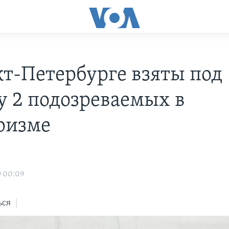
кт-Петербурге взяты под
у 2 подозреваемых в
ризме
s
9 00:09
ься