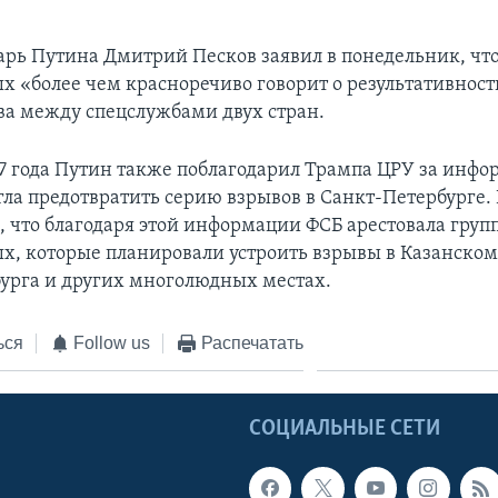
арь Путина Дмитрий Песков заявил в понедельник, чт
х «более чем красноречиво говорит о результативнос
ва между спецслужбами двух стран.
17 года Путин также поблагодарил Трампа ЦРУ за инф
гла предотвратить серию взрывов в Санкт-Петербурге.
, что благодаря этой информации ФСБ арестовала груп
х, которые планировали устроить взрывы в Казанском
урга и других многолюдных местах.
ься
Follow us
Распечатать
Ы
СОЦИАЛЬНЫЕ СЕТИ