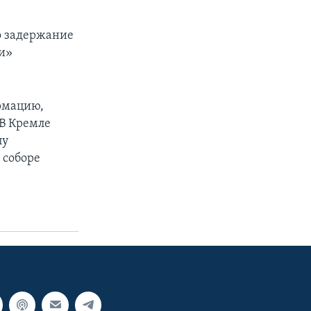
о задержание
ти»
ормацию,
 В Кремле
пу
 соборе