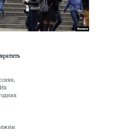
твратить
ссиян,
 Их
огодних
должны