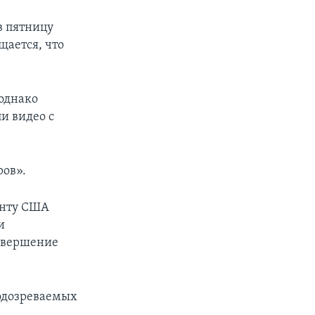
в пятницу
щается, что
однако
и видео с
ров».
енту США
и
совершение
подозреваемых