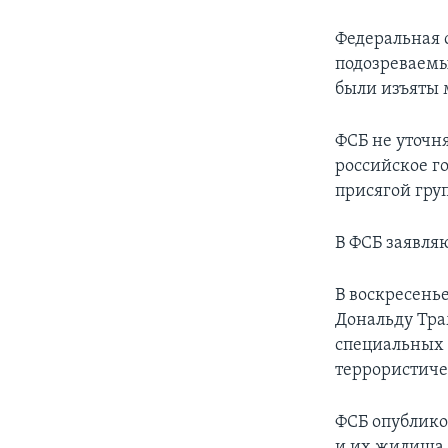
Федеральная 
подозреваемы
были изъяты 
ФСБ не уточн
российское г
присягой гру
В ФСБ заявля
В воскресень
Дональду Тра
специальных 
террористиче
ФСБ опублико
и их жилища