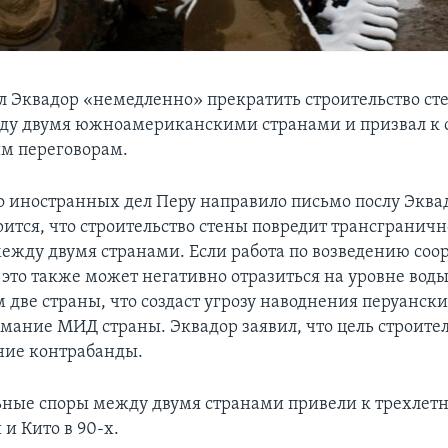
л Эквадор «немедленно» прекратить строительство ст
ду двумя южноамериканскими странами и призвал к
м переговорам.
 иностранных дел Перу направило письмо послу Эквад
рится, что строительство стены повредит трансгранич
ежду двумя странами. Если работа по возведению со
это также может негативно отразиться на уровне воды
две страны, что создаст угрозу наводнения перуанск
мание МИД страны. Эквадор заявил, что цель строител
ние контрабанды.
ные споры между двумя странами привели к трехлет
и Кито в 90-х.