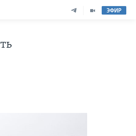
ЭФИР
ть