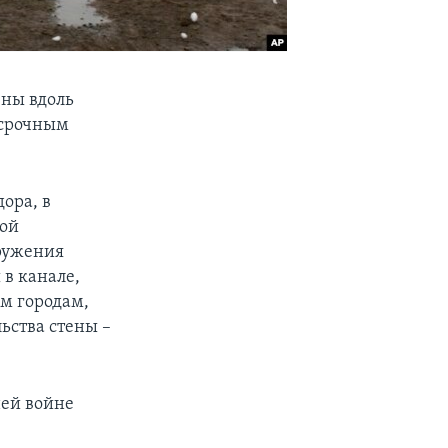
ены вдоль
 срочным
ора, в
ной
оружения
 в канале,
им городам,
ьства стены –
ней войне