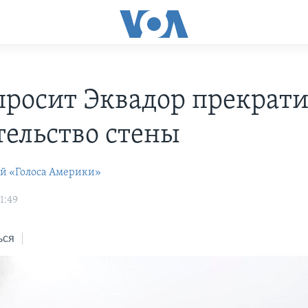
просит Эквадор прекрати
тельство стены
ей «Голоса Америки»
1:49
ься