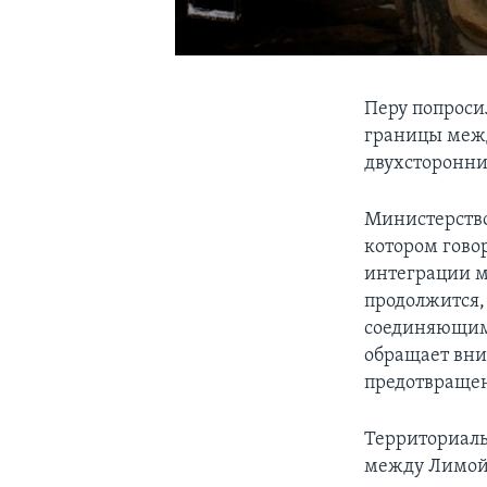
Перу попроси
границы меж
двухсторонни
Министерство
котором гово
интеграции м
продолжится, 
соединяющим 
обращает вни
предотвраще
Территориаль
между Лимой 