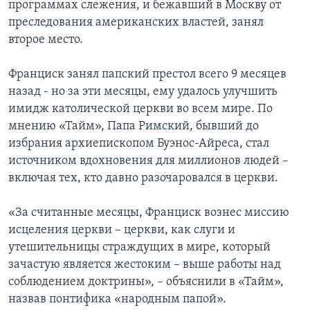
программах слежения, и бежавший в Москву от
преследования американских властей, занял
второе место.
Франциск занял папский престол всего 9 месяцев
назад - но за эти месяцы, ему удалось улучшить
имидж католической церкви во всем мире. По
мнению «Тайм», Папа Римский, бывший до
избрания архиепископом Буэнос-Айреса, стал
источником вдохновения для миллионов людей –
включая тех, кто давно разочаровался в церкви.
«За считанные месяцы, Франциск вознес миссию
исцеления церкви – церкви, как слуги и
утешительницы страждущих в мире, который
зачастую является жестоким – выше работы над
соблюдением доктрины», – объяснили в «Тайм»,
назвав понтифика «народным папой».