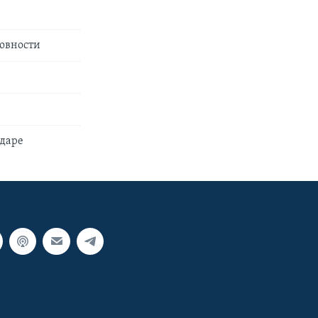
товности
ударе