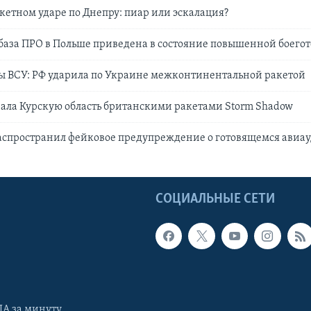
акетном ударе по Днепру: пиар или эскалация?
аза ПРО в Польше приведена в состояние повышенной боего
ы ВСУ: РФ ударила по Украине межконтинентальной ракетой
ала Курскую область британскими ракетами Storm Shadow
аспространил фейковое предупреждение о готовящемся авиа
Ы
СОЦИАЛЬНЫЕ СЕТИ
А за минуту