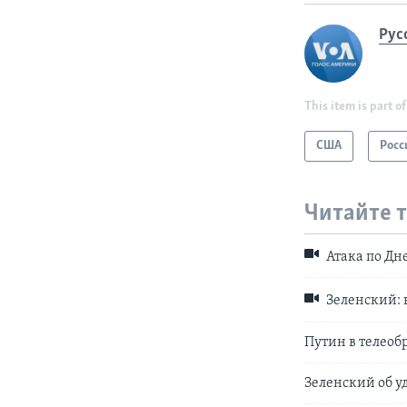
Рус
This item is part of
США
Росс
Читайте 
Атака по Дн
Зеленский: 
Путин в телео
Зеленский об у