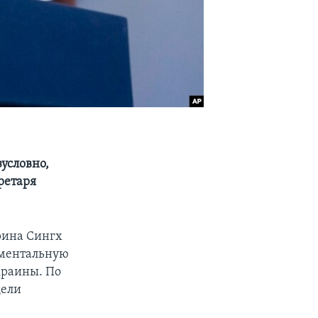
зусловно,
ретаря
рина Сингх
риментальную
краины. По
дели