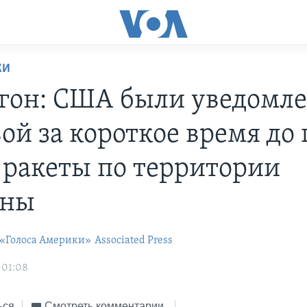
КИ
гон: США были уведомл
ой за короткое время до 
 ракеты по территории
ины
 «Голоса Америки»
Associated Press
 01:08
ься
Смотреть комментарии