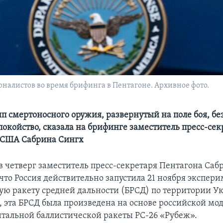
рналистов во время брифинга в Пентагоне. Архивное фото.
п смертоносного оружия, развернутый на поле боя, бе
покойство, сказала на брифинге заместитель пресс-сек
США Сабрина Сингх
в четверг заместитель пресс-секретаря Пентагона Саб
 что Россия действительно запустила 21 ноября экспе
ую ракету средней дальности (БРСД) по территории У
, эта БРСД была произведена на основе российской мо
альной баллистической ракеты РС-26 «Рубеж».