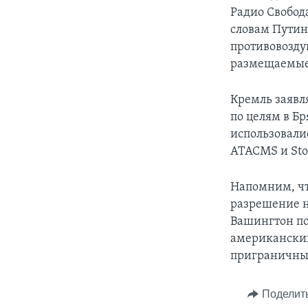
Радио Свобода
словам Путин
противовозду
размещаемые 
Кремль заявля
по целям в Бр
использовали
ATACMS и Sto
Напомним, чт
разрешение н
Вашингтон по
американских
приграничный
Поделит