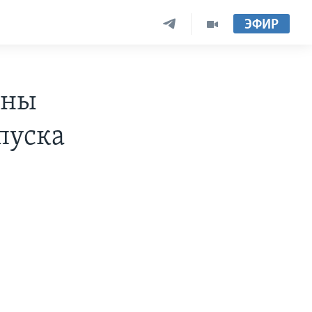
ЭФИР
ены
пуска