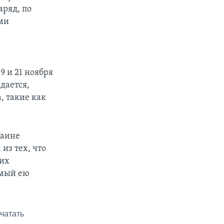
аряд, по
ми
9 и 21 ноября
дается,
, такие как
раине
из тех, что
тих
емый ею
чатать