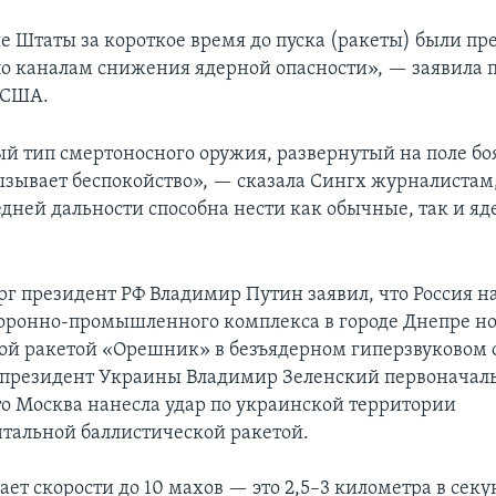
 Штаты за короткое время до пуска (ракеты) были пр
о каналам снижения ядерной опасности», — заявила 
 США.
й тип смертоносного оружия, развернутый на поле боя,
вызывает беспокойство», — сказала Сингх журналистам,
редней дальности способна нести как обычные, так и я
рг президент РФ Владимир Путин заявил, что Россия н
боронно-промышленного комплекса в городе Днепре н
ой ракетой «Орешник» в безъядерном гиперзвуковом 
 президент Украины Владимир Зеленский первоначал
то Москва нанесла удар по украинской территории
альной баллистической ракетой.
ает скорости до 10 махов — это 2,5–3 километра в секу