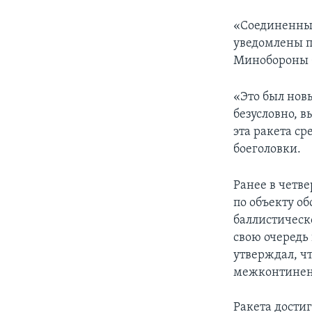
«Соединенные
уведомлены п
Минобороны
«Это был новы
безусловно, 
эта ракета с
боеголовки.
Ранее в четве
по объекту о
баллистическ
свою очередь
утверждал, ч
межконтинент
Ракета достиг