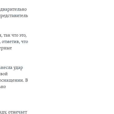
едварительно
представитель
 так что это,
 отметив, что
дерные
анесла удар
овой
оснащении. В
ьно
нду, отмечает