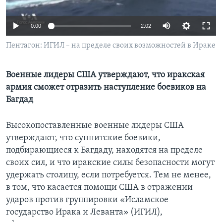
Learning English
0:00
2:02
СОЦИАЛЬНЫЕ СЕТИ
Пентагон: ИГИЛ – на пределе своих возможностей в Ираке
Военные лидеры США утверждают, что иракская
армия сможет отразить наступление боевиков на
Языки
Багдад
Высокопоставленные военные лидеры США
утверждают, что суннитские боевики,
подбирающиеся к Багдаду, находятся на пределе
своих сил, и что иракские силы безопасности могут
удержать столицу, если потребуется. Тем не менее,
в том, что касается помощи США в отражении
ударов против группировки «Исламское
государство Ирака и Леванта» (ИГИЛ),