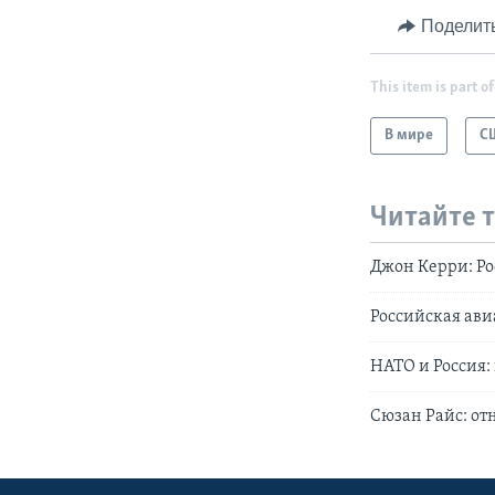
Поделит
This item is part of
В мире
С
Читайте 
Джон Керри: Ро
Российская ави
НАТО и Россия:
Сюзан Райс: от