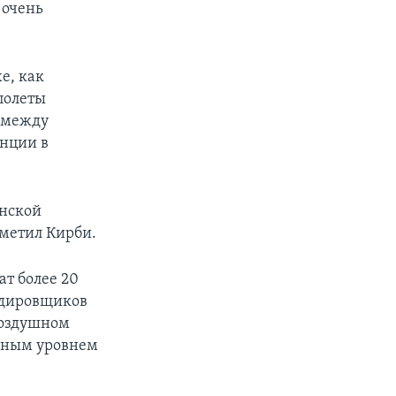
 очень
е, как
 полеты
 между
енции в
анской
тметил Кирби.
ат более 20
рдировщиков
воздушном
ычным уровнем