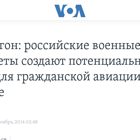
гон: российские военны
еты создают потенциаль
для гражданской авиации
е
оябрь, 2014 02:48
ься