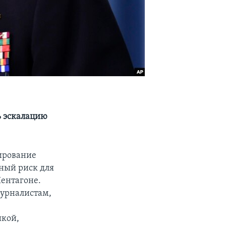
ь эскалацию
ирование
ьный риск для
Пентагоне.
журналистам,
икой,