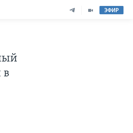
ЭФИР
е
ный
 в