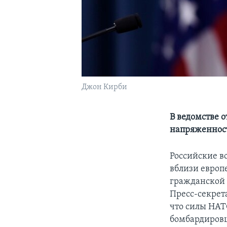
Джон Кирби
В ведомстве 
напряженност
Российские 
вблизи европ
гражданской 
Пресс-секрет
что силы НАТ
бомбардировщ