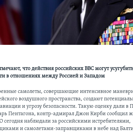
отмечают, что действия российских ВВС могут усугубит
и в отношениях между Россией и Западом
военные самолеты, совершающие интенсивное маневр
ейского воздушного пространства, создают потенциал
авиации и угрозу безопасности. Такую оценку дали в 
арь Пентагона, контр-адмирал Джон Кирби сообщил 
О сегодня наблюдали за российскими истребителями,
иками и самолетами-заправщиками в небе над Балт