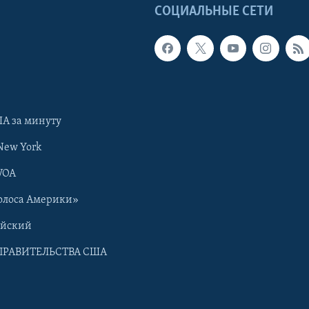
Ы
СОЦИАЛЬНЫЕ СЕТИ
А за минуту
New York
VOA
олоса Америки»
ийский
ПРАВИТЕЛЬСТВА США