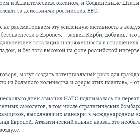
ем и Атлантическим океаном, и Соединенные Штаты
следят за действиями российских ВВС.
, не рассматриваем эту усиленную активность в воздух
безопасности в Европе», – заявил Кирби, добавив, что
 дальнейшей эскалации напряженности в отношениях
падом, и без того высокой на фоне российской интерв
 говоря, могут создать потенциальный риск для гражд
то из большого количества и сферы этих полетов», – о
 несколько дней авиация НАТО поднималась на перехв
оенных самолетов, в том числе стратегических бомба
правщиков, выполнявших маневры в международном 
 над Европой. Атлантический альянс назвал это необ
воздухе.