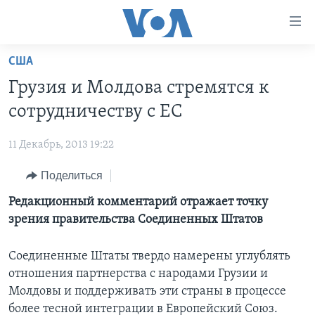
Линки
доступности
Перейти
США
на
ГЛАВНОЕ
Грузия и Молдова стремятся к
основной
ПРОГРАММЫ
контент
сотрудничеству с ЕС
ПРОЕКТЫ
Перейти
АМЕРИКА
к
11 Декабрь, 2013 19:22
ЭКСПЕРТИЗА
НОВОСТИ ЗА МИНУТУ
УЧИМ АНГЛИЙСКИЙ
основной
Поделиться
ИНТЕРВЬЮ
ИТОГИ
НАША АМЕРИКАНСКАЯ ИСТОРИЯ
навигации
Перейти
ФАКТЫ ПРОТИВ ФЕЙКОВ
Редакционный комментарий отражает точку
ПОЧЕМУ ЭТО ВАЖНО?
А КАК В АМЕРИКЕ?
в
зрения правительства Соединенных Штатов
ЗА СВОБОДУ ПРЕССЫ
ДИСКУССИЯ VOA
АРТЕФАКТЫ
поиск
УЧИМ АНГЛИЙСКИЙ
ДЕТАЛИ
АМЕРИКАНСКИЕ ГОРОДКИ
Соединенные Штаты твердо намерены углублять
отношения партнерства с народами Грузии и
ВИДЕО
НЬЮ-ЙОРК NEW YORK
ТЕСТЫ
Молдовы и поддерживать эти страны в процессе
ПОДПИСКА НА НОВОСТИ
АМЕРИКА. БОЛЬШОЕ ПУТЕШЕСТВИЕ
более тесной интеграции в Европейский Союз.