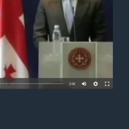
able
2:06
EMBED