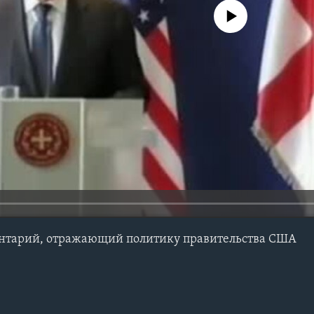
No media source currently avail
нтарий, отражающий политику правительства США