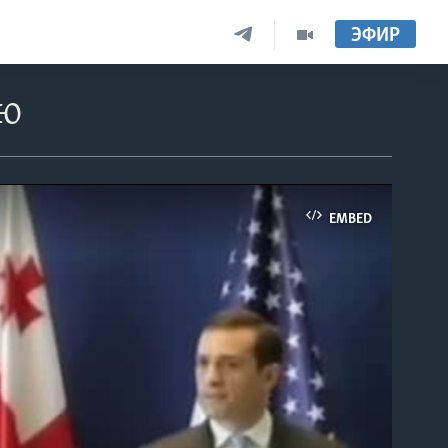
ЭФИР
ию
EMBED