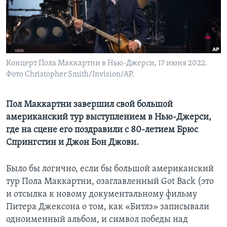
Learning English
СОЦИАЛЬНЫЕ СЕТИ
Концерт Пола Маккартни в Нью-Джерси, 17 июня 2022.
Фото Christopher Smith/Invision/AP.
Языки
Пол Маккартни завершил свой большой
американский тур выступлением в Нью-Джерси,
где на сцене его поздравили с 80-летием Брюс
Спрингстин и Джон Бон Джови.
Было бы логично, если бы большой американский
тур Пола Маккартни, озаглавленный Got Back (это
и отсылка к новому документальному фильму
Питера Джексона о том, как «Битлз» записывали
одноименный альбом, и символ победы над