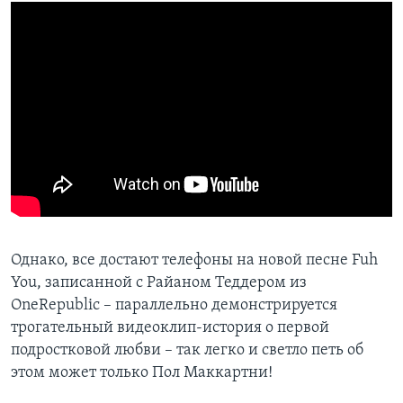
Однако, все достают телефоны на новой песне Fuh
You, записанной с Райаном Теддером из
OneRepublic – параллельно демонстрируется
трогательный видеоклип-история о первой
подростковой любви – так легко и светло петь об
этом может только Пол Маккартни!