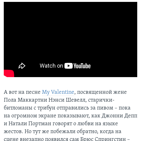
А вот на песне
My Valentine
, посвященной жене
Пола Маккартни Нэнси Шевелл, старички-
битломаны с трибун отправились за пивом – пока
на огромном экране показывают, как Джонни Депп
и Натали Портман говорят о любви на языке
жестов. Но тут же побежали обратно, когда на
сцене внезапно появился сам Брюс Спрингстин –