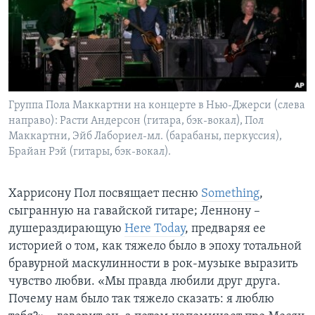
Группа Пола Маккартни на концерте в Нью-Джерси (слева
направо): Расти Андерсон (гитара, бэк-вокал), Пол
Маккартни, Эйб Лабориел-мл. (барабаны, перкуссия),
Брайан Рэй (гитары, бэк-вокал).
Харрисону Пол посвящает песню
Something
,
сыгранную на гавайской гитаре; Леннону –
душераздирающую
Here Today
, предваряя ее
историей о том, как тяжело было в эпоху тотальной
бравурной маскулинности в рок-музыке выразить
чувство любви. «Мы правда любили друг друга.
Почему нам было так тяжело сказать: я люблю