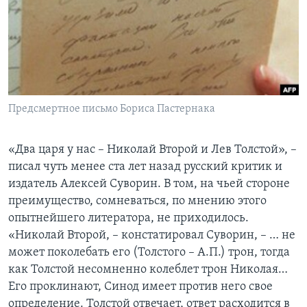
Learning English
СОЦИАЛЬНЫЕ СЕТИ
Предсмертное письмо Бориса Пастернака
Языки
«Два царя у нас – Николай Второй и Лев Толстой», –
писал чуть менее ста лет назад русский критик и
издатель Алексей Суворин. В том, на чьей стороне
преимущество, сомневаться, по мнению этого
опытнейшего литератора, не приходилось.
«Николай Второй, – констатировал Суворин, – … не
может поколебать его (Толстого – А.П.) трон, тогда
как Толстой несомненно колеблет трон Николая…
Его проклинают, Синод имеет против него свое
определение. Толстой отвечает, ответ расходится в