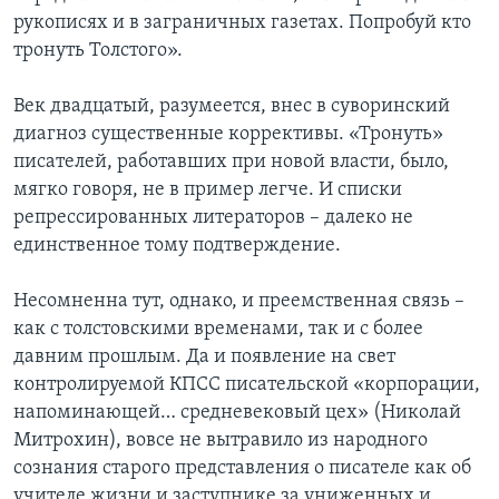
рукописях и в заграничных газетах. Попробуй кто
тронуть Толстого».
Век двадцатый, разумеется, внес в суворинский
диагноз существенные коррективы. «Тронуть»
писателей, работавших при новой власти, было,
мягко говоря, не в пример легче. И списки
репрессированных литераторов – далеко не
единственное тому подтверждение.
Несомненна тут, однако, и преемственная связь –
как с толстовскими временами, так и с более
давним прошлым. Да и появление на свет
контролируемой КПСС писательской «корпорации,
напоминающей… средневековый цех» (Николай
Митрохин), вовсе не вытравило из народного
сознания старого представления о писателе как об
учителе жизни и заступнике за униженных и