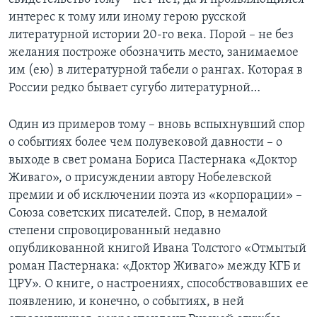
интерес к тому или иному герою русской
литературной истории 20-го века. Порой – не без
желания построже обозначить место, занимаемое
им (ею) в литературной табели о рангах. Которая в
России редко бывает сугубо литературной…
Один из примеров тому – вновь вспыхнувший спор
о событиях более чем полувековой давности – о
выходе в свет романа Бориса Пастернака «Доктор
Живаго», о присуждении автору Нобелевской
премии и об исключении поэта из «корпорации» –
Союза советских писателей. Спор, в немалой
степени спровоцированный недавно
опубликованной книгой Ивана Толстого «Отмытый
роман Пастернака: «Доктор Живаго» между КГБ и
ЦРУ». О книге, о настроениях, способствовавших ее
появлению, и конечно, о событиях, в ней