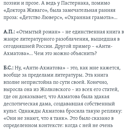
поэзии и прозе. А ведь у Пастернака, помимо
«Доктора Живаго», была замечательная ранняя
проза: «Детство Люверс», «Охранная грамота»…
А.П.:
«Отмытый роман» – не единственная книга в
жанре литературного разоблачения, вышедшая в
сегодняшней России. Другой пример – «Анти-
Ахматова»… Чем это можно объяснить?
Б.С.:
Ну, «Анти-Ахматова» – это, как мне кажется,
вообще за пределами литературы. Эта книга
вполне непристойна по сути своей. Конечно,
выросла она из Жолковского – из всех его статей,
где он доказывает, что Ахматова была эдакая
деспотическая дама, создававшая собственный
культ. Однажды Ахматова бросила такую реплику:
«Они не знают, что я танк». Это было сказано в
определенном контексте: когда с ней не очень