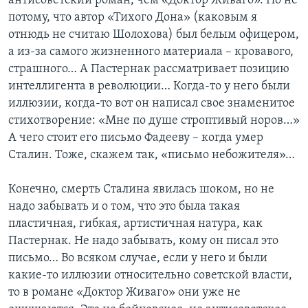
антисоветский роман, чем «Доктор Живаго». Но не
потому, что автор «Тихого Дона» (каковым я
отнюдь не считаю Шолохова) был белым офицером,
а из-за самого жизненного материала – кровавого,
страшного… А Пастернак рассматривает позицию
интеллигента в революции… Когда-то у него были
иллюзии, когда-то вот он написал свое знаменитое
стихотворение: «Мне по душе строптивый норов…»
А чего стоит его письмо Фадееву – когда умер
Сталин. Тоже, скажем так, «письмо небожителя»…
Конечно, смерть Сталина явилась шоком, но не
надо забывать и о том, что это была такая
пластичная, гибкая, артистичная натура, как
Пастернак. Не надо забывать, кому он писал это
письмо… Во всяком случае, если у него и были
какие-то иллюзии относительно советской власти,
то в романе «Доктор Живаго» они уже не