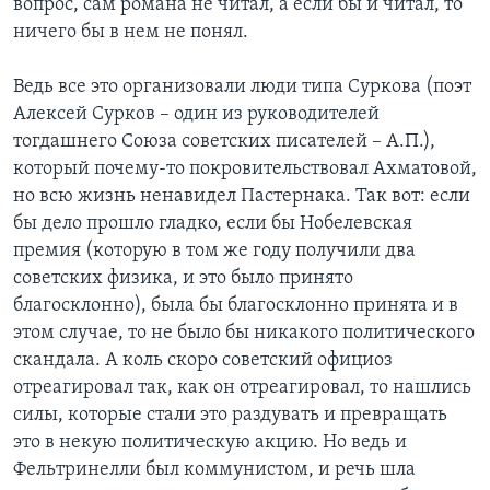
вопрос, сам романа не читал, а если бы и читал, то
ничего бы в нем не понял.
Ведь все это организовали люди типа Суркова (поэт
Алексей Сурков – один из руководителей
тогдашнего Союза советских писателей – А.П.),
который почему-то покровительствовал Ахматовой,
но всю жизнь ненавидел Пастернака. Так вот: если
бы дело прошло гладко, если бы Нобелевская
премия (которую в том же году получили два
советских физика, и это было принято
благосклонно), была бы благосклонно принята и в
этом случае, то не было бы никакого политического
скандала. А коль скоро советский официоз
отреагировал так, как он отреагировал, то нашлись
силы, которые стали это раздувать и превращать
это в некую политическую акцию. Но ведь и
Фельтринелли был коммунистом, и речь шла