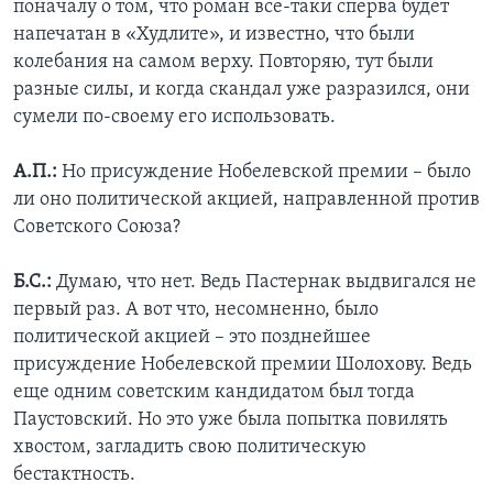
поначалу о том, что роман все-таки сперва будет
напечатан в «Худлите», и известно, что были
колебания на самом верху. Повторяю, тут были
разные силы, и когда скандал уже разразился, они
сумели по-своему его использовать.
А.П.:
Но присуждение Нобелевской премии – было
ли оно политической акцией, направленной против
Советского Союза?
Б.С.:
Думаю, что нет. Ведь Пастернак выдвигался не
первый раз. А вот что, несомненно, было
политической акцией – это позднейшее
присуждение Нобелевской премии Шолохову. Ведь
еще одним советским кандидатом был тогда
Паустовский. Но это уже была попытка повилять
хвостом, загладить свою политическую
бестактность.