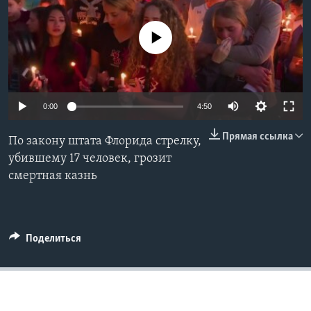
Learning English
No media source currently available
СОЦИАЛЬНЫЕ СЕТИ
0:00
4:50
Языки
Прямая ссылка
По закону штата Флорида стрелку,
убившему 17 человек, грозит
смертная казнь
Поделиться