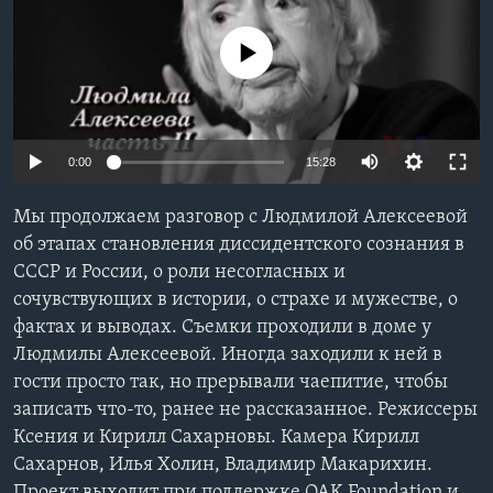
Learning English
No media source currently available
СОЦИАЛЬНЫЕ СЕТИ
0:00
15:28
Языки
Мы продолжаем разговор с Людмилой Алексеевой
об этапах становления диссидентского сознания в
СССР и России, о роли несогласных и
сочувствующих в истории, о страхе и мужестве, о
фактах и выводах. Съемки проходили в доме у
Людмилы Алексеевой. Иногда заходили к ней в
гости просто так, но прерывали чаепитие, чтобы
записать что-то, ранее не рассказанное. Режиссеры
Ксения и Кирилл Сахарновы. Камера Кирилл
Сахарнов, Илья Холин, Владимир Макарихин.
Проект выходит при поддержке OAK Foundation и