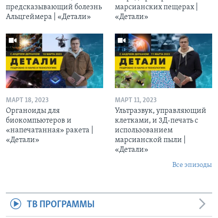
предсказывающий болезнь
марсианских пещерах |
Альцгеймера | «Детали»
«Детали»
МАРТ 18, 2023
МАРТ 11, 2023
Органоиды для
Ультразвук, управляющий
биокомпьютеров и
клетками, и 3Д-печать c
«напечатанная» ракета |
использованием
«Детали»
марсианской пыли |
«Детали»
Все эпизоды
ТВ ПРОГРАММЫ