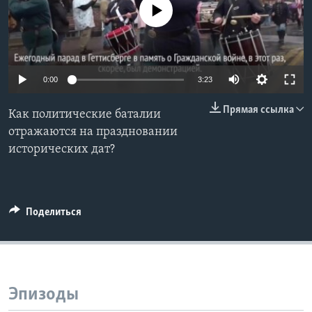
No media source currently available
Learning English
СОЦИАЛЬНЫЕ СЕТИ
0:00
3:23
Прямая ссылка
Как политические баталии
Языки
отражаются на праздновании
исторических дат?
Поделиться
Эпизоды