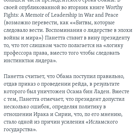
большей части президентского срока Обамы. В
своей опубликованной во вторник книге Worthy
Fights: A Memoir of Leadership in War and Peace
(возможно перевести, как ««Битвы, которые
следовало вести. Воспоминания о лидерстве в эпохи
войны и мира») Панетта ставит в вину президенту
то, что тот слишком часто полагается на «логику
профессора права, вместо того чтобы следовать
инстинктам лидера».
Панетта считает, что Обама поступил правильно,
отдав приказ о проведении рейда, в результате
которого был уничтожен Осама бин Ладен. Вместе
с тем, Панетта отмечает, что президент допустил
несколько ошибок, определяя политику в
отношении Ирака и Сирии, что, по его мнению,
стало одной из причин усиления «Исламского
государства».