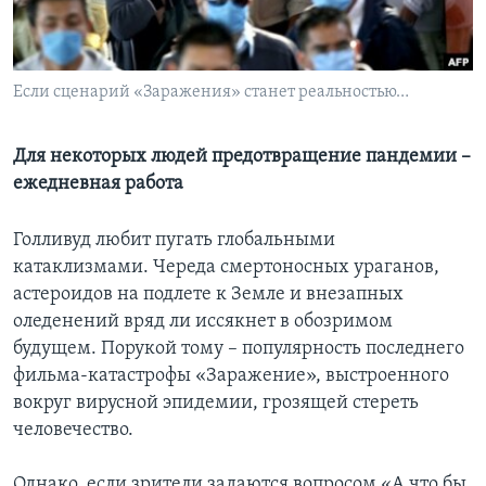
Learning English
Если сценарий «Заражения» станет реальностью…
СОЦИАЛЬНЫЕ СЕТИ
Для некоторых людей предотвращение пандемии –
ежедневная работа
Языки
Голливуд любит пугать глобальными
катаклизмами. Череда смертоносных ураганов,
астероидов на подлете к Земле и внезапных
оледенений вряд ли иссякнет в обозримом
будущем. Порукой тому – популярность последнего
фильма-катастрофы «Заражение», выстроенного
вокруг вирусной эпидемии, грозящей стереть
человечество.
Однако, если зрители задаются вопросом «А что бы